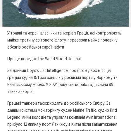
У травні та червні власники танкерів з Греції, які контролюють
майже третину світового флоту, перевезли майже половину
обсягів російської сирої нафти
Про це передає The World Street Journal.
За даними Lloyd’s List Intelligence, протягом двох місяців
грецькі судна 151 раз зайшли у російські порти у Чорному та
Балтійському морях. У 2021 року їхні кораблі здійснили 89
таких заходів.
Грецькі танкери також ходять до російського Сибіру. За
даними системи моніторингу суден Marine Traffic, судно Kriti
Legend, яким володіє та управляє компанія Avin International,
прибуло 12 липня у порт Лайчжоу в Китаї після завантаження