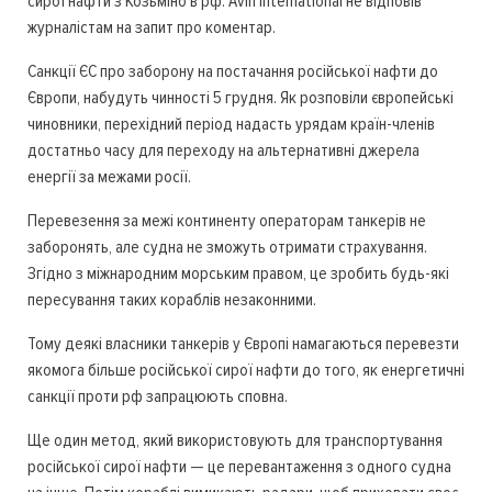
сирої нафти з Козьміно в рф. Avin International не відповів
журналістам на запит про коментар.
Санкції ЄС про заборону на постачання російської нафти до
Європи, набудуть чинності 5 грудня. Як розповіли європейські
чиновники, перехідний період надасть урядам країн-членів
достатньо часу для переходу на альтернативні джерела
енергії за межами росії.
Перевезення за межі континенту операторам танкерів не
заборонять, але судна не зможуть отримати страхування.
Згідно з міжнародним морським правом, це зробить будь-які
пересування таких кораблів незаконними.
Тому деякі власники танкерів у Європі намагаються перевезти
якомога більше російської сирої нафти до того, як енергетичні
санкції проти рф запрацюють сповна.
Ще один метод, який використовують для транспортування
російської сирої нафти — це перевантаження з одного судна