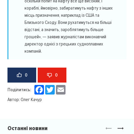
оскільки попит на нафту все ще високий, і
кораблі, ймовірно, забиратимуть нафту з інших
місць призначення, наприклад із США та
Близького Сходу. Вони рухатимуться на більші
відстані, а значить, зароблятимуть більше
грошей», — заявив журналістам виконавчий
директор однієї з грецьких судноплавних
компаній.
0
0
Facebook
Twitter
Email
Поділитись:
Автор:
Олег Качур
Останні новини