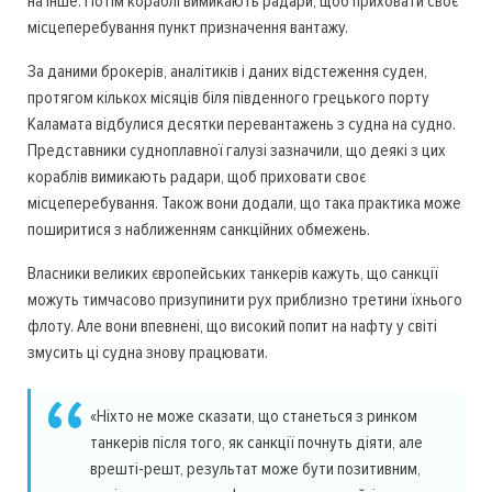
на інше. Потім кораблі вимикають радари, щоб приховати своє
місцеперебування пункт призначення вантажу.
За даними брокерів, аналітиків і даних відстеження суден,
протягом кількох місяців біля південного грецького порту
Каламата відбулися десятки перевантажень з судна на судно.
Представники судноплавної галузі зазначили, що деякі з цих
кораблів вимикають радари, щоб приховати своє
місцеперебування. Також вони додали, що така практика може
поширитися з наближенням санкційних обмежень.
Власники великих європейських танкерів кажуть, що санкції
можуть тимчасово призупинити рух приблизно третини їхнього
флоту. Але вони впевнені, що високий попит на нафту у світі
змусить ці судна знову працювати.
«Ніхто не може сказати, що станеться з ринком
танкерів після того, як санкції почнуть діяти, але
врешті-решт, результат може бути позитивним,