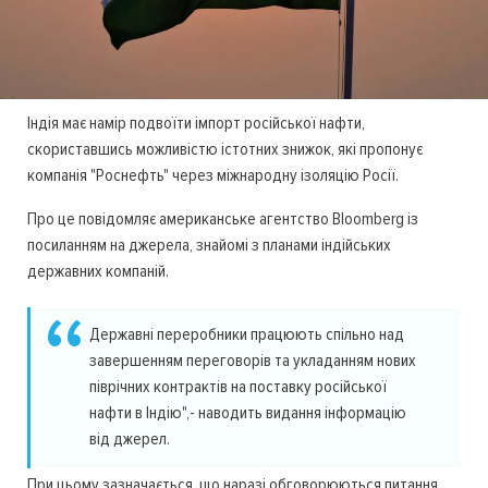
Індія має намір подвоїти імпорт російської нафти,
скориставшись можливістю істотних знижок, які пропонує
компанія "Роснефть" через міжнародну ізоляцію Росії.
Про це повідомляє американське агентство Bloomberg із
посиланням на джерела, знайомі з планами індійських
державних компаній.
Державні переробники працюють спільно над
завершенням переговорів та укладанням нових
піврічних контрактів на поставку російської
нафти в Індію",- наводить видання інформацію
від джерел.
При цьому зазначається, що наразі обговорюються питання