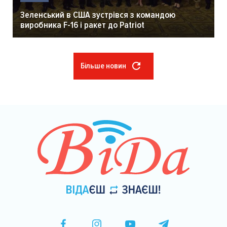
Зеленський в США зустрівся з командою
виробника F-16 і ракет до Patriot
Більше новин
Розбивка
на
сторінки