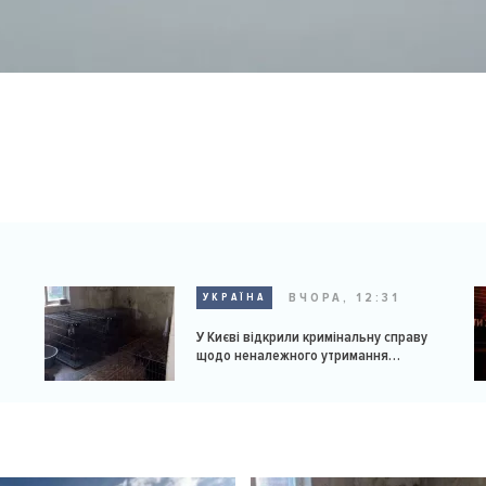
ВЧОРА, 12:31
УКРАЇНА
У Києві відкрили кримінальну справу
щодо неналежного утримання
доберманів у розпліднику