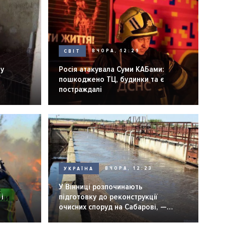
СВІТ
ВЧОРА, 12:29
ну
Росія атакувала Суми КАБами:
пошкоджено ТЦ, будинки та є
постраждалі
УКРАЇНА
ВЧОРА, 12:23
У Вінниці розпочинають
і
підготовку до реконструкції
очисних споруд на Сабарові, —
мер Вінниці.