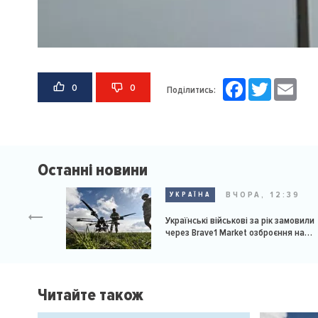
Facebook
Twitter
Email
0
0
Поділитись:
Останні новини
ВЧОРА, 12:39
УКРАЇНА
Українські військові за рік замовили
через Brave1 Market озброєння на
мільярд доларів
Читайте також