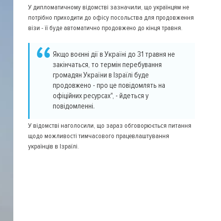
У дипломатичному відомстві зазначили, що українцям не
потрібно приходити до офісу посольства для продовження
візи - її буде автоматично продовжено до кінця травня.
Якщо воєнні дії в Україні до 31 травня не
закінчаться, то термін перебування
громадян України в Ізраїлі буде
продовжено - про це повідомлять на
офіційних ресурсах", - йдеться у
повідомленні.
У відомстві наголосили, що зараз обговорюється питання
щодо можливості тимчасового працевлаштування
українців в Ізраїлі.