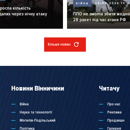
ВІЙНА
05.08.2026 10:3
зросла кількість
алих через нічну атаку
ППО не змогла збити жодної
28 ракет під час атаки РФ
Більше новин
Новини Вінничини
Читачу
Війна
Про нас
Наука та технології
Реклама
Могилів-Подільський
Продакшн
Політика
Галерея