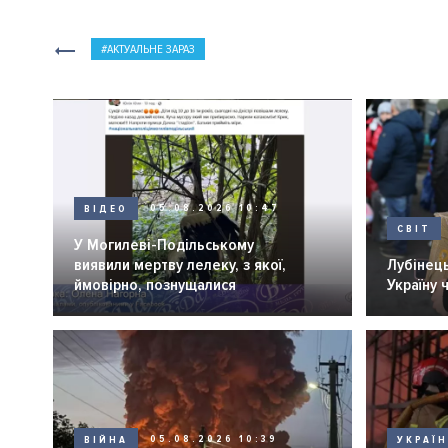
АКТУАЛЬНЕ ЗАРАЗ
ВІДЕО
05.08.2026 10:47
СВІТ
У Могилеві-Подільському
виявили мертву лелеку, з якої,
Лубінець
ймовірно, познущалися
Україну 
ВІЙНА
05.08.2026 10:39
УКРАЇ