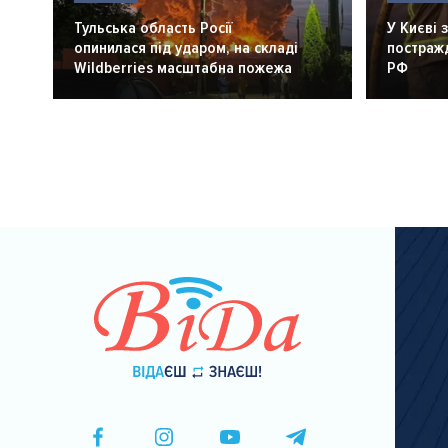
Тульська область Росії
У Києві 
опинилася під ударом, на складі
постражд
Wildberries масштабна пожежа
РФ
Розбивка
на
сторінки