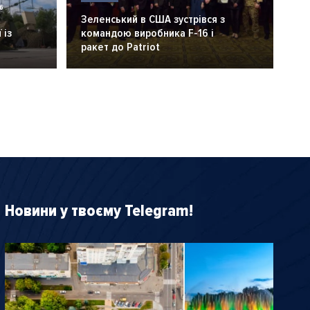
6
Зеленський в США зустрівся з
 із
командою виробника F-16 і
ракет до Patriot
Новини у твоєму Telegram!