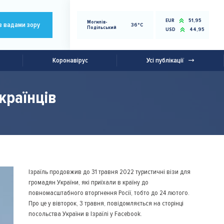
EUR
51,95
Могилів-
з вадами зору
36°C
Подільський
USD
44,95
Коронавірус
Усі публікації
країнців
Ізраїль продовжив до 31 травня 2022 туристичні візи для
громадян України, які приїхали в країну до
повномасштабного вторгнення Росії, тобто до 24 лютого.
Про це у вівторок, 3 травня, повідомляється на сторінці
посольства України в Ізраїлі у Facebook.