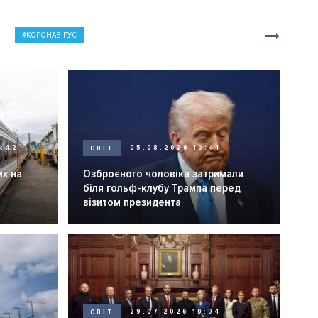
КОРОНАВІРУС
0:42
СВІТ
05.08.2026 10:41
их на
Озброєного чоловіка затримали
біля гольф-клубу Трампа перед
візитом президента
СВІТ
29.07.2026 10:04