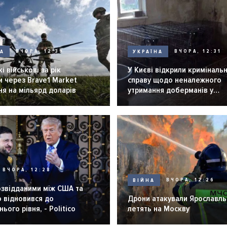
НА
ВЧОРА, 12:39
УКРАЇНА
ВЧОРА, 12:31
і військові за рік
У Києві відкрили криміналь
 через Brave1 Market
справу щодо неналежного
я на мільярд доларів
утримання доберманів у
розпліднику
ВЧОРА, 12:28
ВІЙНА
ВЧОРА, 12:26
озвідданими між США та
 відновився до
Дрони атакували Ярославль 
ього рівня, - Politico
летять на Москву