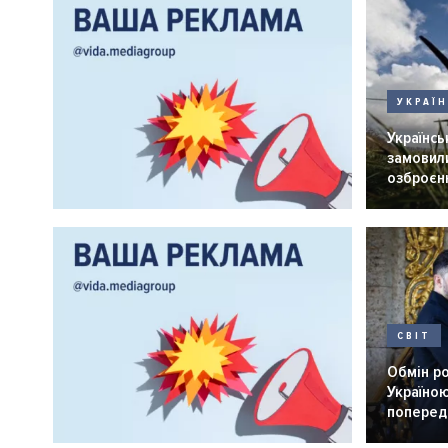
УКРАЇ
Українськ
замовили
озброєнн
СВІТ
Обмін р
Україною
попередн