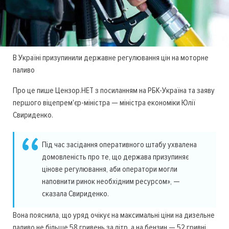
В Україні призупинили державне регулювання цін на моторне
паливо
Про це пише Цензор.НЕТ з посиланням на РБК-Україна та заяву
першого віцепрем'єр-міністра — міністра економіки Юлії
Свириденко.
Під час засідання оперативного штабу ухвалена
домовленість про те, що держава призупиняє
цінове регулювання, аби оператори могли
наповнити ринок необхідним ресурсом», —
сказала Свириденко.
Вона пояснила, що уряд очікує на максимальні ціни на дизельне
паливо не більше 58 гривень за літр, а на бензин — 52 гривні.