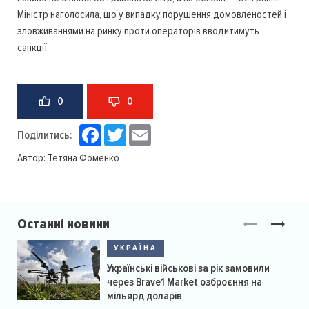
Міністр наголосила, що у випадку порушення домовленостей і
зловживаннями на ринку проти операторів вводитимуть
санкції.
0
0
Facebook
Twitter
Email
Поділитись:
Автор:
Тетяна Фоменко
Останні новини
УКРАЇНА
Українські військові за рік замовили
через Brave1 Market озброєння на
мільярд доларів