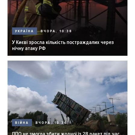
ВЧОРА, 10:38
УКРАЇНА
У Києві зросла кількість постраждалих через
нічну атаку РФ
ВЧОРА, 10:36
ВІЙНА
ППО не змогла збити жодної із 28 ракет під час