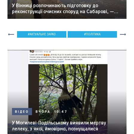
У Вінниці розпочинають підготовку до
реконструкції очисних споруд на Сабарові, —
мер Вінниці.
АКТУАЛЬНЕ ЗАРАЗ
ПОЛІТИКА
ВЧОРА, 10:47
ВІДЕО
У Могилеві-Подільському виявили мертву
лелеку, з якої, ймовірно, познущалися