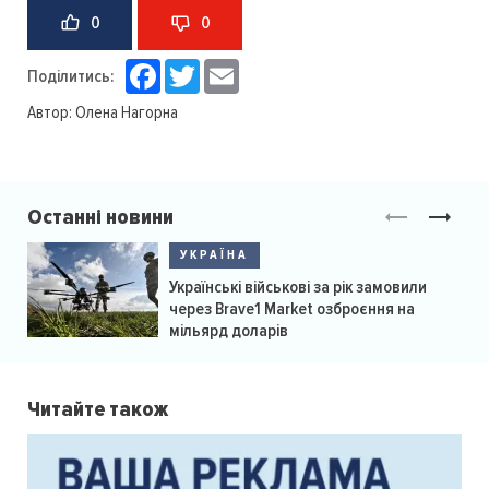
0
0
Facebook
Twitter
Email
Поділитись:
Автор:
Олена Нагорна
Останні новини
УКРАЇНА
Українські військові за рік замовили
через Brave1 Market озброєння на
мільярд доларів
Читайте також