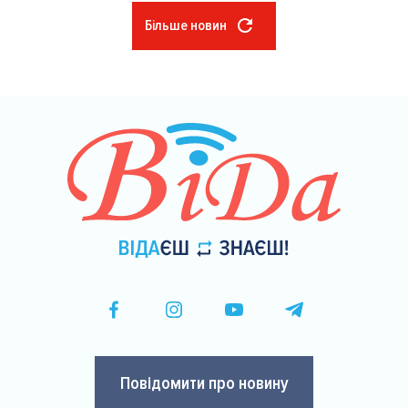
Більше новин
Розбивка
на
сторінки
Повідомити про новину