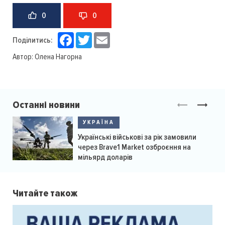
0
0
Facebook
Twitter
Email
Поділитись:
Автор:
Олена Нагорна
Останні новини
УКРАЇНА
Українські військові за рік замовили
через Brave1 Market озброєння на
мільярд доларів
Читайте також