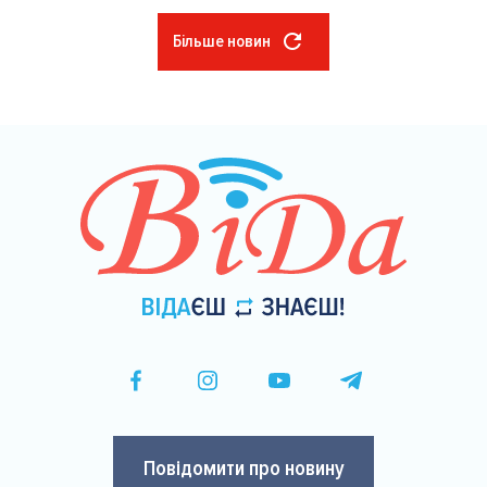
Більше новин
Розбивка
на
сторінки
Повідомити про новину