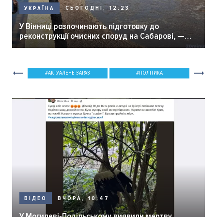
СЬОГОДНІ, 12:23
УКРАЇНА
У Вінниці розпочинають підготовку до
реконструкції очисних споруд на Сабарові, —
мер Вінниці.
АКТУАЛЬНЕ ЗАРАЗ
ПОЛІТИКА
ВЧОРА, 10:47
ВІДЕО
У Могилеві-Подільському виявили мертву