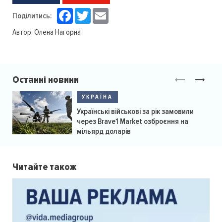
Facebook
Twitter
Email
Поділитись:
Автор:
Олена Нагорна
Останні новини
УКРАЇНА
Українські військові за рік замовили
через Brave1 Market озброєння на
мільярд доларів
Читайте також