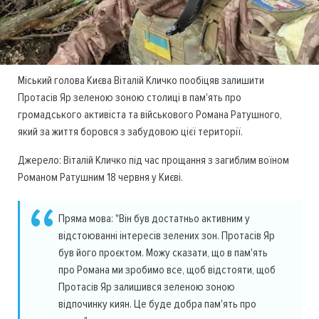
Міський голова Києва Віталій Кличко пообіцяв залишити
Протасів Яр зеленою зоною столиці в пам'ять про
громадського активіста та військового Романа Ратушного,
який за життя боровся з забудовою цієї території.
Джерело: Віталій Кличко під час прощання з загиблим воїном
Романом Ратушним 18 червня у Києві.
Пряма мова: "Він був достатньо активним у
відстоюванні інтересів зелених зон. Протасів Яр
був його проєктом. Можу сказати, що в пам'ять
про Романа ми зробимо все, щоб відстояти, щоб
Протасів Яр залишився зеленою зоною
відпочинку киян. Це буде добра пам'ять про