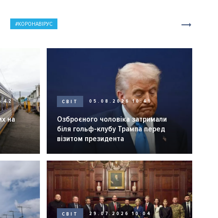
КОРОНАВІРУС
0:42
СВІТ
05.08.2026 10:41
их на
Озброєного чоловіка затримали
біля гольф-клубу Трампа перед
візитом президента
СВІТ
29.07.2026 10:04