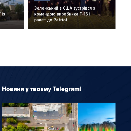
6
Зеленський в США зустрівся з
 із
командою виробника F-16 і
ракет до Patriot
Новини у твоєму Telegram!