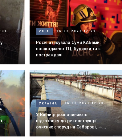
:31
СВІТ
06.08.2026 12:29
ну
Росія атакувала Суми КАБами:
пошкоджено ТЦ, будинки та є
постраждалі
УКРАЇНА
06.08.2026 12:23
26
У Вінниці розпочинають
і
підготовку до реконструкції
очисних споруд на Сабарові, —
мер Вінниці.