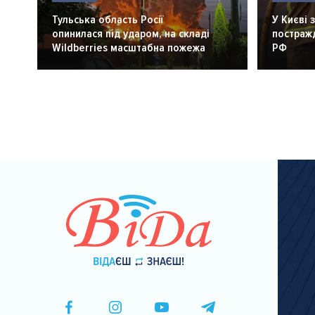
Тульська область Росії
У Києві 
опинилася під ударом, на складі
постражд
Wildberries масштабна пожежа
РФ
Розбивка
на
сторінки