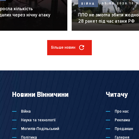
ВІЙНА
05.08.2026 10:3
зросла кількість
алих через нічну атаку
ППО не змогла збити жодної
28 ракет під час атаки РФ
Більше новин
Новини Вінничини
Читачу
Війна
Про нас
Наука та технології
Реклама
Могилів-Подільський
Продакшн
Політика
Галерея