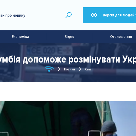
Версія для людей 
ти про новину
Економіка
Відео
Оголошення
умбія допоможе розмінувати Укр
Новини
Світ