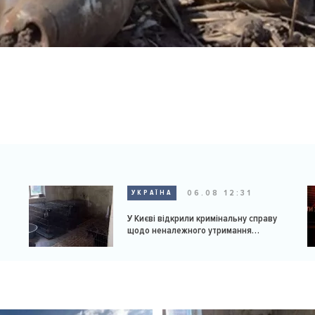
06.08 12:31
УКРАЇНА
У Києві відкрили кримінальну справу
щодо неналежного утримання
доберманів у розпліднику