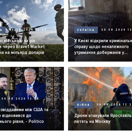
НА
06.08.2026 12:39
УКРАЇНА
06.08.2026 12
і військові за рік
У Києві відкрили криміналь
 через Brave1 Market
справу щодо неналежного
я на мільярд доларів
утримання доберманів у
розпліднику
06.08.2026 12:28
ВІЙНА
06.08.2026 12:
озвідданими між США та
 відновився до
Дрони атакували Ярославль 
ього рівня, - Politico
летять на Москву