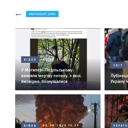
АКТУАЛЬНЕ ЗАРАЗ
ВІДЕО
05.08.2026 10:47
СВІТ
У Могилеві-Подільському
виявили мертву лелеку, з якої,
Лубінець
ймовірно, познущалися
Україну 
ВІЙНА
05.08.2026 10:39
УКРАЇ