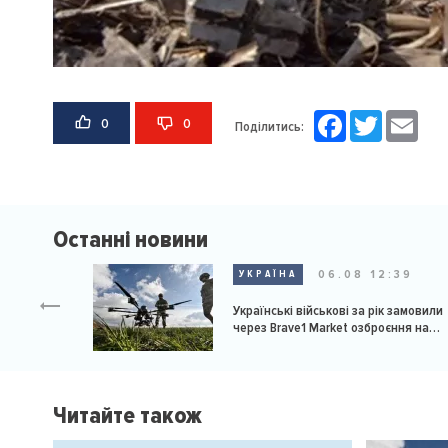
Facebook
Twitter
Email
0
0
Поділитись:
Останні новини
06.08 12:39
УКРАЇНА
Українські військові за рік замовили
через Brave1 Market озброєння на
мільярд доларів
Читайте також