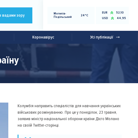
EUR
52,10
Могилів-
з вадами зору
24°C
Подільський
USD
44,95
Коронавірус
Усі публікації
аїну
Колумбія направить спеціалістів для навчання українських
військових розмінуванню. Про це у понеділок, 23 травня,
заявив міністр національної оборони країни Дієго Молано
на своїй Twitter-сторінці.