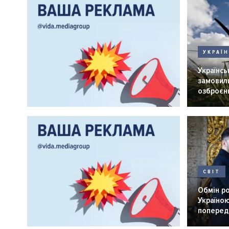
УКРАЇ
Українськ
замовили
озброєнн
СВІТ
Обмін р
Україною
попередн