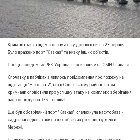
Крим потрапив під масовану атаку дронів в ніч на 23 червня.
Було вражено порт "Кавказ" та низку інших об'єктів.
Про це повідомляє РБК-Україна з посиланням на OSINT-канали.
Спочатку в пабліках з'явилось повідомлення про пожежу на
підстанції "Насосна-2", що в Совєтському районі. Потім
кримчани сповістили про успішну атаку на комплекс зберігання
нафтопродуктів TES-Terminal.
Ще був обстріляний порт "Кавказ", спалахнула нафтобаза -
кадри наслідків атаки по цих об'єктах розповсюджені в
Мережі.
Після нічного нальоту дронів відзначається низка пожеж на