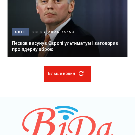
08.07.2026 15:53
СВІТ
Пєсков висунув Європі ультиматум і заговорив
про ядерну зброю
Більше новин
Розбивка
на
сторінки