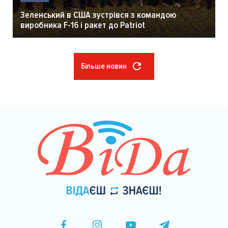
Зеленський в США зустрівся з командою
виробника F-16 і ракет до Patriot
Більше новин
Розбивка
на
сторінки