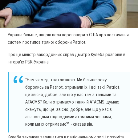
Україна більше, ніж рік вела переговори з США про постачання
систем протиповітряної оборони Patriot.
Про це міністр закордонних справ Дмитро Кулеба розповів в
інтерв'ю РБК-Україна.
"Нам як мед, так і ложкою. Ми більше року
боролись за Patriot, отримали їх, і всі такі: Patriot,
це звісно, добре, але що у нас там з танками та
ATACMS? Коли отримаємо танки й ATACMS, думаю,
скажуть, що це, звісно, добре, але що у нас з
авіаносцями і підводними атомними човнами,
коли ми їх отримаємо?" - сказав він.
Кулеба закликав залишатися в раціональному полі і розуміти,