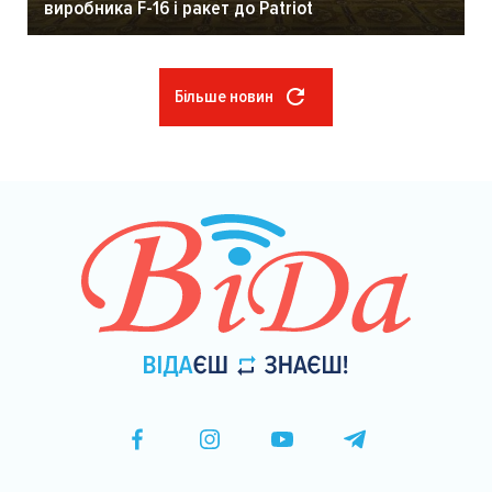
виробника F-16 і ракет до Patriot
Більше новин
Розбивка
на
сторінки