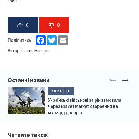
гривні.
0
0
Facebook
Twitter
Email
Поділитись:
Автор:
Олена Нагорна
Останні новини
УКРАЇНА
Українські військові за рік замовили
через Brave1 Market озброєння на
мільярд доларів
Читайте також