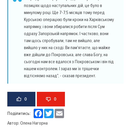
позиціях щодо наступальних дій, це було в
минулому році. Ще 7-7,5 місяців тому перед
Курською операцією були кроки на Харківському
напрямку, і вони збиралися робити після Сум
одразу Запорізькій напрямок. І частково, вони
там щось спробували, там не вийшло, але
вийшло у них на сході. Ви пам'ятаєте, що майже
вже дійшли до Покровська, але слава Богу, на
сьогодні нам все вдалося з Покровськом і він під
нашем контролем. І зараз ми їх трішечки
відтісняємо назад", - сказав президент.
0
0
Facebook
Twitter
Email
Поділитись:
Автор:
Олена Нагорна