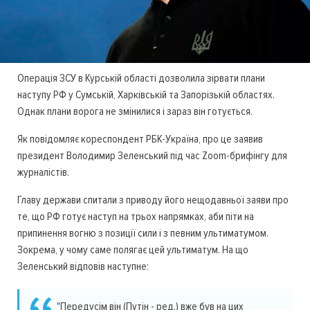
Операція ЗСУ в Курській області дозволила зірвати плани
наступу РФ у Сумській, Харківській та Запорізькій областях.
Однак плани ворога не змінилися і зараз він готується.
Як повідомляє кореспондент РБК-Україна, про це заявив
президент Володимир Зеленський під час Zoom-брифінгу для
журналістів.
Главу держави спитали з приводу його нещодавньої заяви про
те, що РФ готує наступ на трьох напрямках, аби піти на
припинення вогню з позиції сили і з певним ультиматумом.
Зокрема, у чому саме полягає цей ультиматум. На що
Зеленський відповів наступне:
"Передусім він (Путін - ред.) вже був на цих