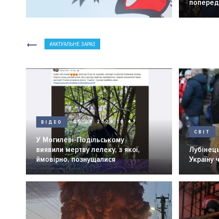
попередн
АКТУАЛЬНЕ ЗАРАЗ
ВІДЕО
05.08.2026 10:47
СВІТ
У Могилеві-Подільському
виявили мертву лелеку, з якої,
Лубінець
ймовірно, познущалися
Україну 