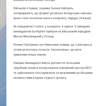
Військові історики, зокрема Зьонке Найтцель,
попереджають, що формат російсько-білоруських навчань
може стати початком нового конфлікту, передає 24 Канал.
Як повідомляє t-online, у понеділок, 4 серпня, 5 німецьких
винищувачів Eurofighter прибули на військовий аеродром
Мінськ-Мазовецький у Польщі.
Речник Повітряних сил Німеччини заявив, що з вівторка ці
літаки розпочнуть польоти. Заплановано, що місія
триватиме кілька тижнів.
Німецькі винищувачі мають допомогти польським
збройним силам в контролювати повітряний простір НАТО
та здійснювати спостереження за можливими російськими
активностями вздовж східного флангу.