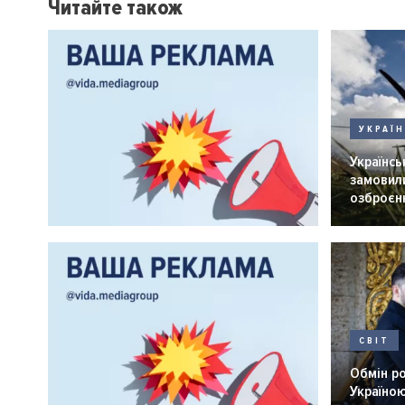
Читайте також
УКРАЇ
Українськ
замовили
озброєнн
СВІТ
Обмін р
Україною