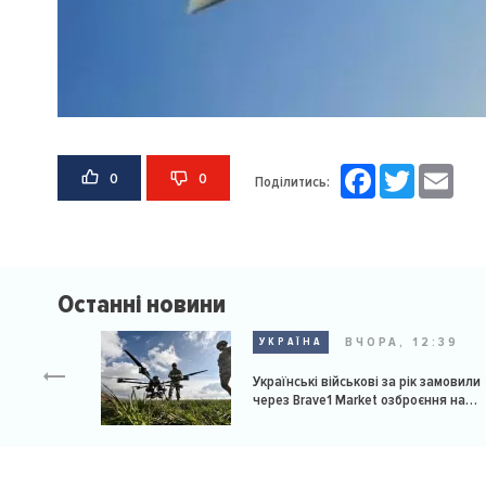
Facebook
Twitter
Email
0
0
Поділитись:
Останні новини
ВЧОРА, 12:39
УКРАЇНА
Українські військові за рік замовили
через Brave1 Market озброєння на
мільярд доларів