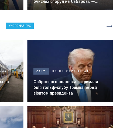
очисних споруд на Сабарові, —
мер Вінниці.
КОРОНАВІРУС
0:42
СВІТ
05.08.2026 10:41
их на
Озброєного чоловіка затримали
біля гольф-клубу Трампа перед
візитом президента