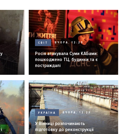
СВІТ
ВЧОРА, 12:29
ну
Росія атакувала Суми КАБами:
пошкоджено ТЦ, будинки та є
постраждалі
УКРАЇНА
ВЧОРА, 12:23
У Вінниці розпочинають
і
підготовку до реконструкції