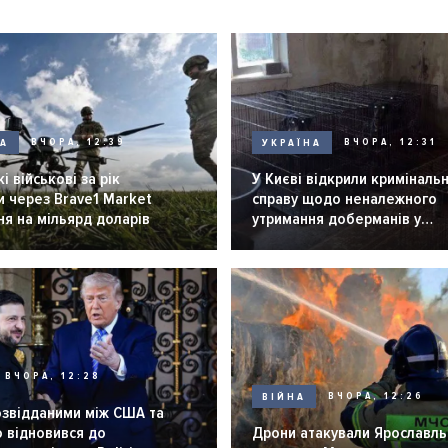
НА
ВЧОРА, 12:39
УКРАЇНА
ВЧОРА, 12:31
і військові за рік
У Києві відкрили криміналь
 через Brave1 Market
справу щодо неналежного
я на мільярд доларів
утримання доберманів у
розпліднику
ВЧОРА, 12:28
ВІЙНА
ВЧОРА, 12:26
озвідданими між США та
 відновився до
Дрони атакували Ярославль 