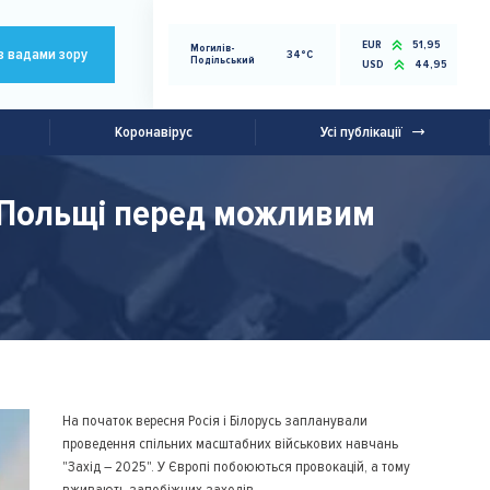
EUR
51,95
Могилів-
з вадами зору
34°C
Подільський
USD
44,95
Коронавірус
Усі публікації
о Польщі перед можливим
На початок вересня Росія і Білорусь запланували
проведення спільних масштабних військових навчань
"Захід – 2025". У Європі побоюються провокацій, а тому
вживають запобіжних заходів.