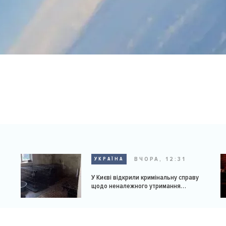
ВЧОРА, 12:31
УКРАЇНА
У Києві відкрили кримінальну справу
щодо неналежного утримання
доберманів у розпліднику