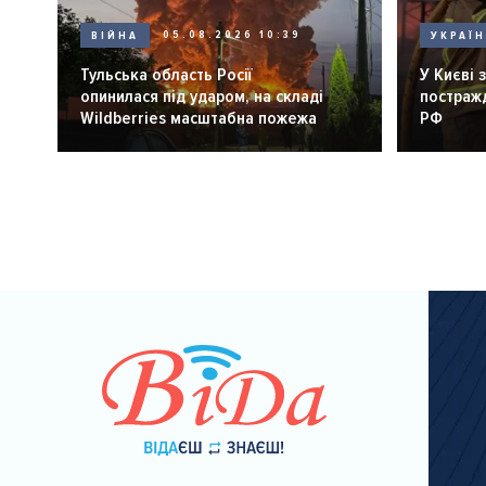
ВІЙНА
05.08.2026 10:39
УКРАЇ
Тульська область Росії
У Києві 
опинилася під ударом, на складі
постражд
Wildberries масштабна пожежа
РФ
Розбивка
на
сторінки