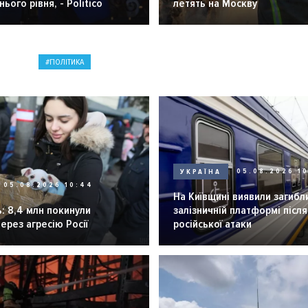
ього рівня, - Politico
летять на Москву
ПОЛІТИКА
УКРАЇНА
05.08.2026 1
05.08.2026 10:44
На Київщині виявили загибл
: 8,4 млн покинули
залізничній платформі після
через агресію Росії
російської атаки