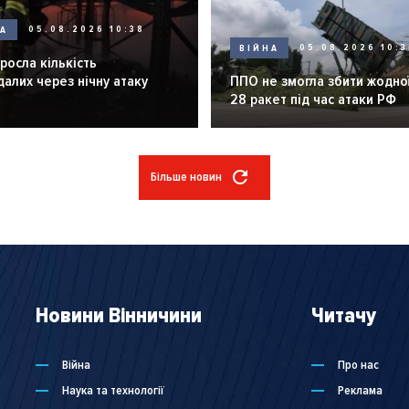
НА
05.08.2026 10:38
ВІЙНА
05.08.2026 10:3
зросла кількість
алих через нічну атаку
ППО не змогла збити жодної
28 ракет під час атаки РФ
Більше новин
Новини Вінничини
Читачу
Війна
Про нас
Наука та технології
Реклама