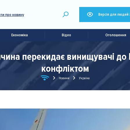
Версія для людей 
ти про новину
Економіка
Відео
Оголошення
ччина перекидає винищувачі д
конфліктом
Новини
Україна