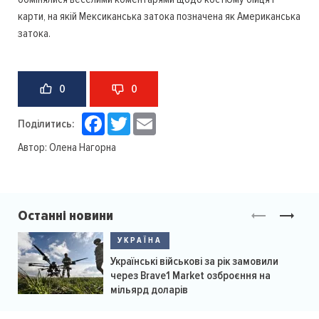
карти, на якій Мексиканська затока позначена як Американська
затока.
0
0
Facebook
Twitter
Email
Поділитись:
Автор:
Олена Нагорна
Останні новини
УКРАЇНА
Українські військові за рік замовили
через Brave1 Market озброєння на
мільярд доларів