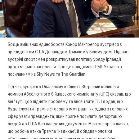
Боєць змішаних єдиноборств Конор Макгрегор зустрівся з
президентом США Дональдом Трампом у Білому домі. Під час
зустрічі спортсмен розкритикував політику уряду Ірландії
щодо міграції населення. Про це повідомляє РБК-Україна з
посиланням на Sky News та The Guardian.
Під час зустрічі в Овальному кабінеті, 36-річний колишній
чемпіон Абсолютного бійцівського чемпіонату (UFC) сказав, що
він "тут, щоб підняти проблему та висвітлити її". І додав, що
буде слухати Трампа стосовно імміграції, як однієї з головних
сфер уваги президента, який прагне посилити депортацію
людей до США без належних документів.Макгрегор зазначив,
що робоча етика Трампа "надихає", й обидва чоловіки
обмінялися веселими коментарями щодо костюму бійця і