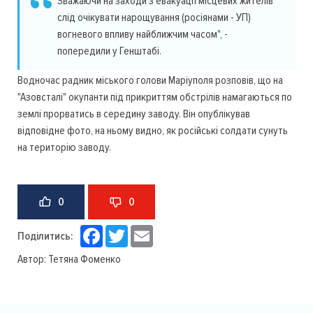
Зважаючи на заходи з евакуації місцевих жителів
слід очікувати нарощування (росіянами - УП)
вогневого впливу найближчим часом", -
попередили у Генштабі.
Водночас радник міського голови Маріуполя розповів, що на
"Азовсталі" окупанти під прикриттям обстрілів намагаються по
землі прорватись в середину заводу. Він опублікував
відповідне фото, на ньому видно, як російські солдати сунуть
на територію заводу.
0
0
Facebook
Twitter
Email
Поділитись:
Автор:
Тетяна Фоменко