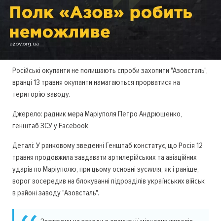
Російські окупанти не полишають спроби захопити "Азовсталь",
вранці 13 травня окупанти намагаються прорватися на
територію заводу.
Джерело: радник мера Маріуполя Петро Андрющенко,
генштаб ЗСУ у Facebook
Деталі: У ранковому зведенні Генштаб констатує, що Росія 12
травня продовжила завдавати артилерійських та авіаційних
ударів по Маріуполю, при цьому основні зусилля, як і раніше,
ворог зосередив на блокуванні підрозділів українських військ
в районі заводу "Азовсталь".