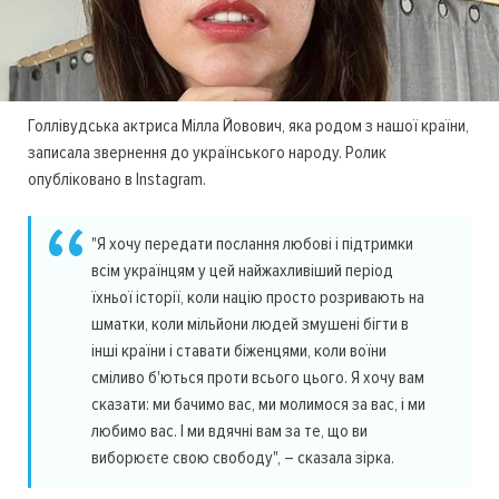
Голлівудська актриса Мілла Йовович, яка родом з нашої країни,
записала звернення до українського народу. Ролик
опубліковано в Instagram.
"Я хочу передати послання любові і підтримки
всім українцям у цей найжахливіший період
їхньої історії, коли націю просто розривають на
шматки, коли мільйони людей змушені бігти в
інші країни і ставати біженцями, коли воїни
сміливо б'ються проти всього цього. Я хочу вам
сказати: ми бачимо вас, ми молимося за вас, і ми
любимо вас. І ми вдячні вам за те, що ви
виборюєте свою свободу", – сказала зірка.