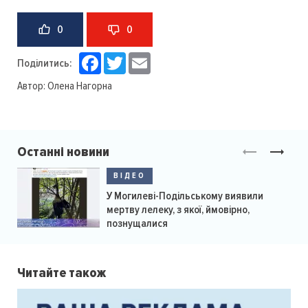
0
0
Facebook
Twitter
Email
Поділитись:
Автор:
Олена Нагорна
Останні новини
ВІДЕО
У Могилеві-Подільському виявили
мертву лелеку, з якої, ймовірно,
познущалися
Читайте також