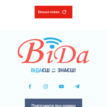
Більше новин
Розбивка
на
сторінки
Повідомити про новину