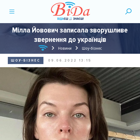
Мілла Йовович записала зворушливе
звернення до українців
Новини
Шоу-бізнес
ШОУ-БІЗНЕС
09.06.2022 13:15