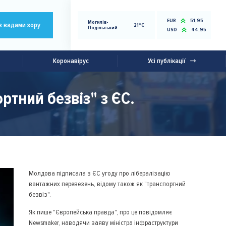
EUR
51,95
Могилів-
з вадами зору
21°C
Подільський
USD
44,95
Коронавірус
Усі публікації
тний безвіз" з ЄС.
Молдова підписала з ЄС угоду про лібералізацію
вантажних перевезень, відому також як "транспортний
безвіз".
Як пише "Європейська правда", про це повідомляє
Newsmaker, наводячи заяву міністра інфраструктури