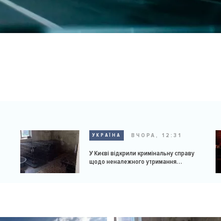
ВЧОРА, 12:31
УКРАЇНА
У Києві відкрили кримінальну справу
щодо неналежного утримання
доберманів у розпліднику