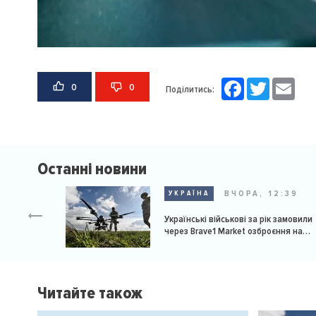
Facebook
Twitter
Email
0
0
Поділитись:
Останні новини
ВЧОРА, 12:39
УКРАЇНА
Українські військові за рік замовили
через Brave1 Market озброєння на
мільярд доларів
Читайте також