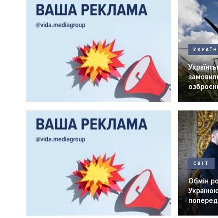
УКРАЇ
Українськ
замовили
озброєнн
СВІТ
Обмін р
Україною
попередн