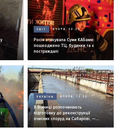
СВІТ
ВЧОРА, 12:29
ну
Росія атакувала Суми КАБами:
пошкоджено ТЦ, будинки та є
постраждалі
УКРАЇНА
ВЧОРА, 12:23
У Вінниці розпочинають
і
підготовку до реконструкції
очисних споруд на Сабарові, —
мер Вінниці.