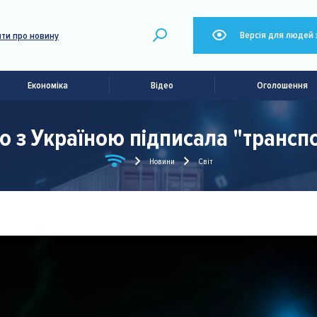
Версія для людей 
ти про новину
Економіка
Відео
Оголошення
 з Україною підписала "транспор
Новини
Світ