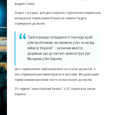
Андрея Спину.
Згідно з угодою, для двосторонніх і транзитних перевезень
молдовські перевізники більше не повинні будуть
отримувати дозволи.
"Цей коридор солідарності покладе край
усім проблемам, які виникли у нас за місяці
війни (в Україні)", - зазначив міністр,
додавши, що це наочно демонструє рух
Молдови у бік Європи.
Досі перевезення здійснювалися на основі дозволів, а
їхнє отримання регламентувалося квотами. Молдовським
перевізникам вантажів часто не вистачало дозволів.
29 червня "транспортний безвіз" з ЄС підписала також
Україна.