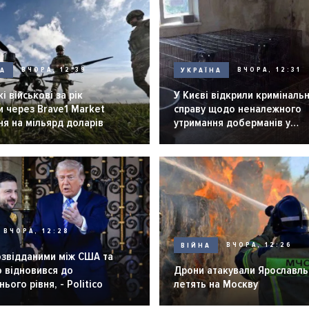
НА
ВЧОРА, 12:39
УКРАЇНА
ВЧОРА, 12:31
і військові за рік
У Києві відкрили криміналь
 через Brave1 Market
справу щодо неналежного
я на мільярд доларів
утримання доберманів у
розпліднику
ВЧОРА, 12:28
ВІЙНА
ВЧОРА, 12:26
озвідданими між США та
 відновився до
Дрони атакували Ярославль 
ього рівня, - Politico
летять на Москву