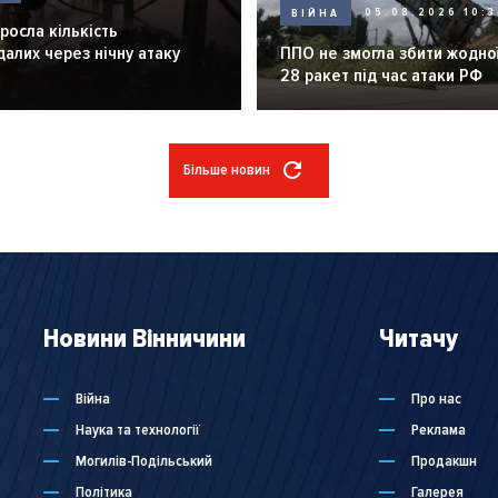
ВІЙНА
05.08.2026 10:3
зросла кількість
алих через нічну атаку
ППО не змогла збити жодної
28 ракет під час атаки РФ
Більше новин
Новини Вінничини
Читачу
Війна
Про нас
Наука та технології
Реклама
Могилів-Подільський
Продакшн
Політика
Галерея