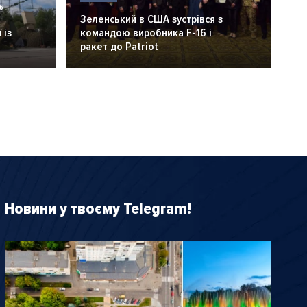
6
Зеленський в США зустрівся з
 із
командою виробника F-16 і
ракет до Patriot
Новини у твоєму Telegram!