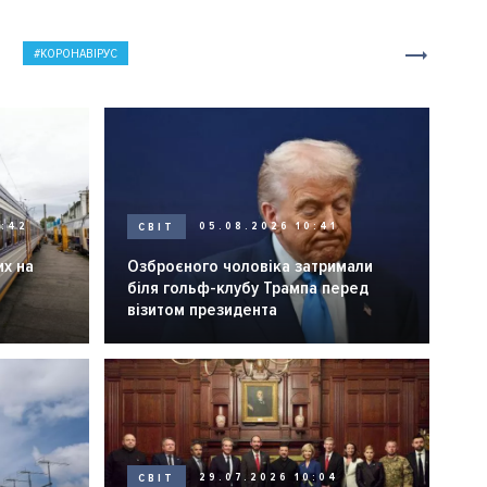
КОРОНАВІРУС
0:42
СВІТ
05.08.2026 10:41
их на
Озброєного чоловіка затримали
біля гольф-клубу Трампа перед
візитом президента
СВІТ
29.07.2026 10:04