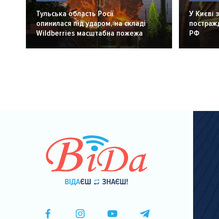
Тульська область Росії
У Києві 
опинилася під ударом, на складі
постражд
Wildberries масштабна пожежа
РФ
Розбивка
на
сторінки