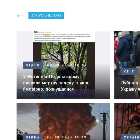
АКТУАЛЬНЕ ЗАРАЗ
ВІДЕО
05.08.2026 10:47
СВІТ
У Могилеві-Подільському
виявили мертву лелеку, з якої,
Лубінець
ймовірно, познущалися
Україну 
ВІЙНА
05.08.2026 10:39
УКРАЇ