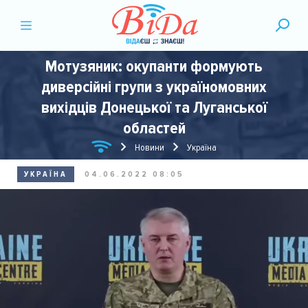
Мотузяник: окупанти формують
диверсійні групи з україномовних
вихідців Донецької та Луганської
областей
Новини
Україна
УКРАЇНА
04.06.2022 08:05