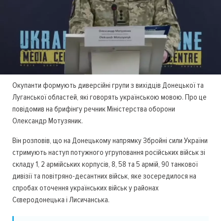
Окупанти формують диверсійні групи з вихідців Донецької та
Луганської областей, які говорять українською мовою. Про це
повідомив на брифінгу речник Міністерства оборони
Олександр Мотузяник.
Він розповів, що на Донецькому напрямку Збройні сили України
стримують наступ потужного угруповання російських військ зі
складу 1, 2 армійських корпусів, 8, 58 та 5 армій, 90 танкової
дивізії та повітряно-десантних військ, яке зосередилося на
спробах оточення українських військ у районах
Сєверодонецька і Лисичанська.