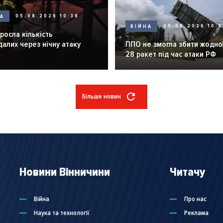
НА
05.08.2026 10:38
ВІЙНА
05.08.2026 10:3
зросла кількість
алих через нічну атаку
ППО не змогла збити жодної
28 ракет під час атаки РФ
Більше новин
Новини Вінничини
Читачу
Війна
Про нас
Наука та технології
Реклама