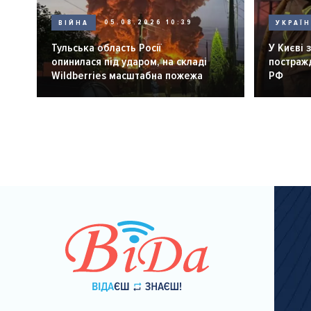
ВІЙНА
05.08.2026 10:39
УКРАЇ
Тульська область Росії
У Києві 
опинилася під ударом, на складі
постражд
Wildberries масштабна пожежа
РФ
Розбивка
на
сторінки