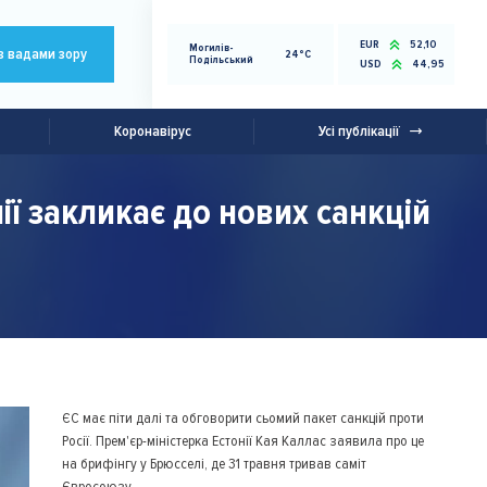
EUR
52,10
Могилів-
з вадами зору
24°C
Подільський
USD
44,95
Коронавірус
Усі публікації
ії закликає до нових санкцій
ЄС має піти далі та обговорити сьомий пакет санкцій проти
Росії. Прем'єр-міністерка Естонії Кая Каллас заявила про це
на брифінгу у Брюсселі, де 31 травня тривав саміт
Євросоюзу.