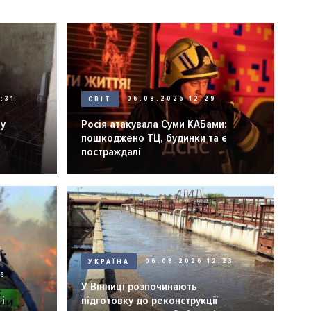
:31
СВІТ
06.08.2026 12:29
ну
Росія атакувала Суми КАБами:
пошкоджено ТЦ, будинки та є
постраждалі
УКРАЇНА
06.08.2026 12:23
26
У Вінниці розпочинають
і
підготовку до реконструкції