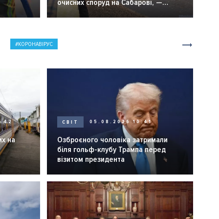
очисних споруд на Сабарові, —
мер Вінниці.
КОРОНАВІРУС
0:42
СВІТ
05.08.2026 10:41
их на
Озброєного чоловіка затримали
біля гольф-клубу Трампа перед
візитом президента