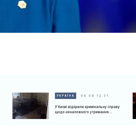
06.08 12:31
УКРАЇНА
У Києві відкрили кримінальну справу
щодо неналежного утримання
доберманів у розпліднику