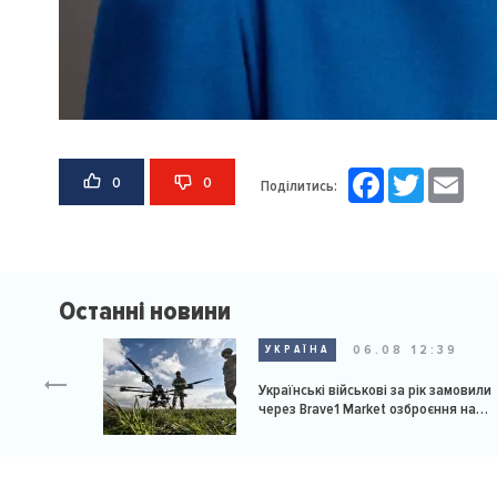
Facebook
Twitter
Email
0
0
Поділитись:
Останні новини
06.08 12:39
УКРАЇНА
Українські військові за рік замовили
через Brave1 Market озброєння на
мільярд доларів