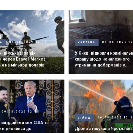
НА
06.08.2026 12:39
УКРАЇНА
06.08.2026 12
і військові за рік
У Києві відкрили криміналь
 через Brave1 Market
справу щодо неналежного
я на мільярд доларів
утримання доберманів у
розпліднику
06.08.2026 12:28
ВІЙНА
06.08.2026 12:
озвідданими між США та
 відновився до
Дрони атакували Ярославль 