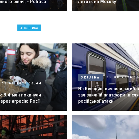
ього рівня, - Politico
летять на Москву
ПОЛІТИКА
УКРАЇНА
05.08.2026 1
05.08.2026 10:44
На Київщині виявили загибл
: 8,4 млн покинули
залізничній платформі після
через агресію Росії
російської атаки