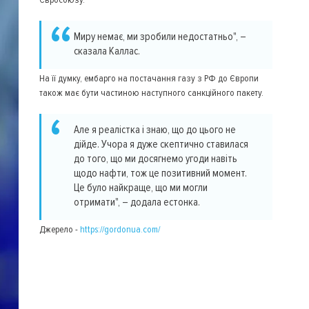
Миру немає, ми зробили недостатньо", –
сказала Каллас.
На її думку, ембарго на постачання газу з РФ до Європи
також має бути частиною наступного санкційного пакету.
Але я реалістка і знаю, що до цього не
дійде. Учора я дуже скептично ставилася
до того, що ми досягнемо угоди навіть
щодо нафти, тож це позитивний момент.
Це було найкраще, що ми могли
отримати", – додала естонка.
Джерело -
https://gordonua.com/