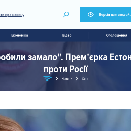
Версія для людей 
ти про новину
Економіка
Відео
Оголошення
робили замало". Прем'єрка Естон
проти Росії
Новини
Світ