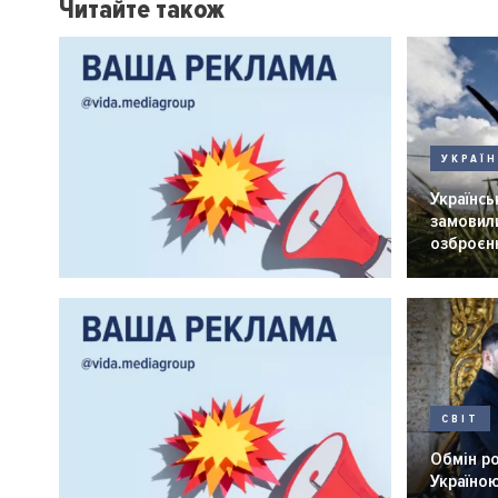
Читайте також
УКРАЇ
Українськ
замовили
озброєнн
СВІТ
Обмін р
Україною