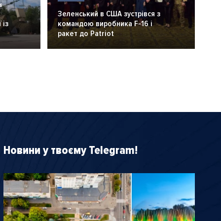
6
Зеленський в США зустрівся з
 із
командою виробника F-16 і
ракет до Patriot
Новини у твоєму Telegram!