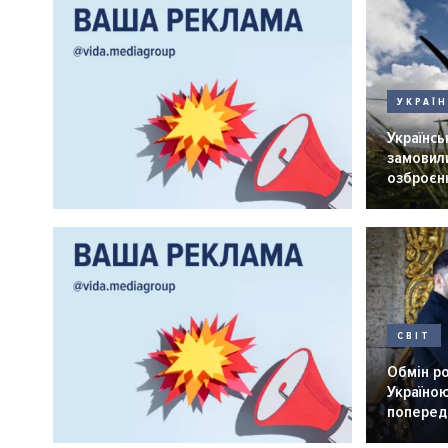
УКРАЇ
Українськ
замовили
озброєнн
СВІТ
Обмін р
Україною
попередн