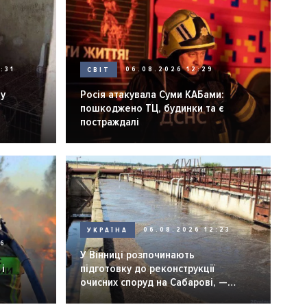
:31
СВІТ
06.08.2026 12:29
ну
Росія атакувала Суми КАБами:
пошкоджено ТЦ, будинки та є
постраждалі
УКРАЇНА
06.08.2026 12:23
26
У Вінниці розпочинають
і
підготовку до реконструкції
очисних споруд на Сабарові, —
мер Вінниці.