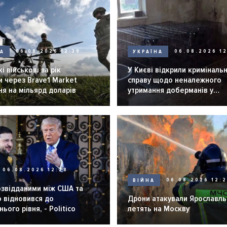
НА
06.08.2026 12:39
УКРАЇНА
06.08.2026 12
і військові за рік
У Києві відкрили криміналь
 через Brave1 Market
справу щодо неналежного
я на мільярд доларів
утримання доберманів у
розпліднику
06.08.2026 12:28
ВІЙНА
06.08.2026 12:
озвідданими між США та
 відновився до
Дрони атакували Ярославль 
ього рівня, - Politico
летять на Москву