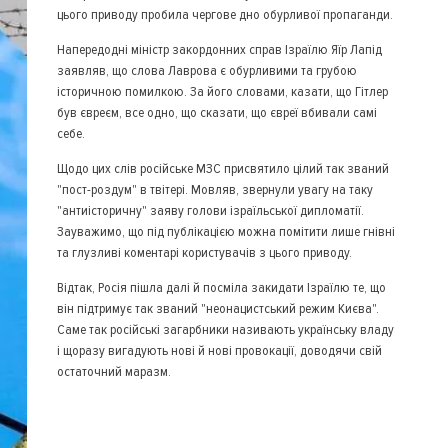
цього приводу пробила чергове дно обурливої пропаганди.
Напередодні міністр закордонних справ Ізраїлю Яїр Лапід
заявляв, що слова Лаврова є обурливими та грубою
історичною помилкою. За його словами, казати, що Гітлер
був євреєм, все одно, що сказати, що євреї вбивали самі
себе.
Щодо цих слів російське МЗС присвятило цілий так званий
"пост-роздум" в твітері. Мовляв, звернули увагу на таку
"антиісторичну" заяву голови ізраїльської дипломатії.
Зауважимо, що під публікацією можна помітити лише гнівні
та глузливі коментарі користувачів з цього приводу.
Відтак, Росія пішла далі й посміла закидати Ізраїлю те, що
він підтримує так званий "неонацистський режим Києва".
Саме так російські загарбники називають українську владу
і щоразу вигадують нові й нові провокації, доводячи свій
остаточний маразм.