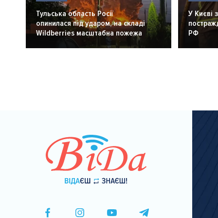
Тульська область Росії
У Києві 
опинилася під ударом, на складі
постражд
Wildberries масштабна пожежа
РФ
Розбивка
на
сторінки