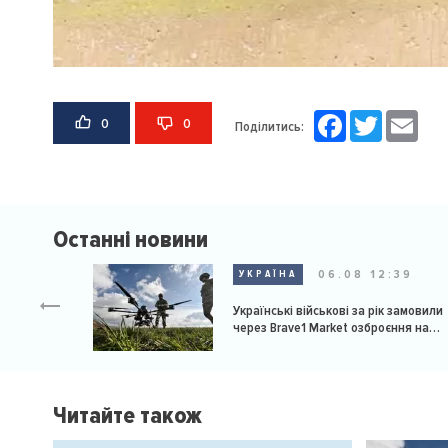
Facebook
Twitter
Email
0
0
Поділитись:
Останні новини
06.08 12:39
УКРАЇНА
Українські військові за рік замовили
через Brave1 Market озброєння на
мільярд доларів
Читайте також