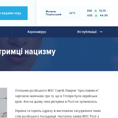
EUR
52,10
Могилів-
з вадами зору
22°C
Подільський
USD
44,95
Коронавірус
Усі публікації
дтримці нацизму
Очільник російського МЗС Сергій Лавров "прославився"
черговою маячнею про те, що в Гітлера була єврейська
кров. Але на цьому така риторика в Росії не зупинилась.
Україна та Ізраїль одразу ж висловили засудження таких
слів російського посадовця. Наступна заява МЗС Росії з