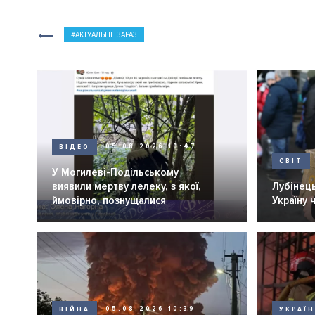
АКТУАЛЬНЕ ЗАРАЗ
ВІДЕО
05.08.2026 10:47
СВІТ
У Могилеві-Подільському
виявили мертву лелеку, з якої,
Лубінець
ймовірно, познущалися
Україну 
ВІЙНА
05.08.2026 10:39
УКРАЇ