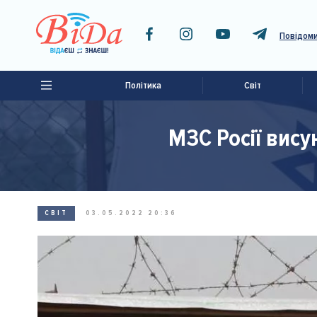
Повідоми
Політика
Світ
МЗС Росії вису
СВІТ
03.05.2022 20:36