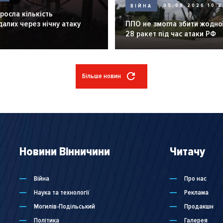
ВІЙНА
05.08.2026 10:3
зросла кількість
алих через нічну атаку
ППО не змогла збити жодної
28 ракет під час атаки РФ
Більше новин
Новини Вінничини
Читачу
Війна
Про нас
Наука та технології
Реклама
Могилів-Подільський
Продакшн
Політика
Галерея