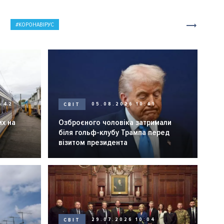
КОРОНАВІРУС
0:42
СВІТ
05.08.2026 10:41
их на
Озброєного чоловіка затримали
біля гольф-клубу Трампа перед
візитом президента
СВІТ
29.07.2026 10:04