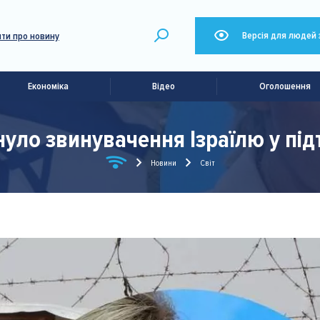
Версія для людей 
ти про новину
Економіка
Відео
Оголошення
нуло звинувачення Ізраїлю у пі
Новини
Світ