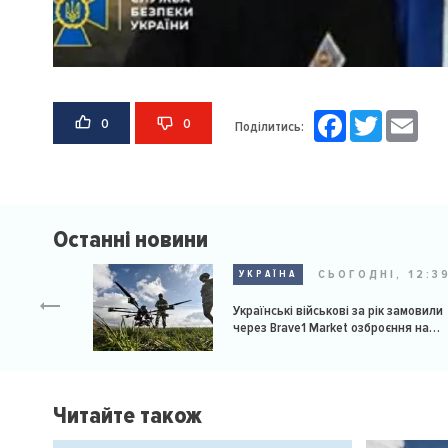
Facebook
Twitter
Email
0
0
Поділитись:
Останні новини
СЬОГОДНІ, 12:3
УКРАЇНА
Українські військові за рік замовили
через Brave1 Market озброєння на
мільярд доларів
Читайте також