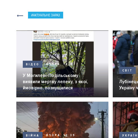
АКТУАЛЬНЕ ЗАРАЗ
ВІДЕО
ВЧОРА, 10:47
СВІТ
У Могилеві-Подільському
виявили мертву лелеку, з якої,
Лубінець
ймовірно, познущалися
Україну 
ВІЙНА
ВЧОРА, 10:39
УКРАЇ