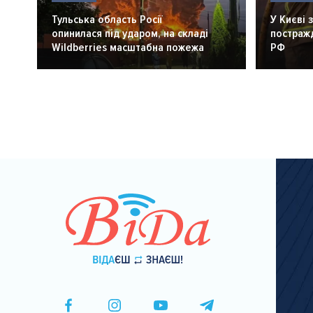
Тульська область Росії
У Києві 
опинилася під ударом, на складі
постражд
Wildberries масштабна пожежа
РФ
Розбивка
на
сторінки