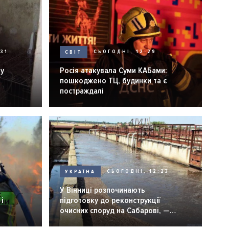
31
СВІТ
СЬОГОДНІ, 12:29
ну
Росія атакувала Суми КАБами:
пошкоджено ТЦ, будинки та є
постраждалі
УКРАЇНА
СЬОГОДНІ, 12:23
6
У Вінниці розпочинають
і
підготовку до реконструкції
очисних споруд на Сабарові, —
мер Вінниці.