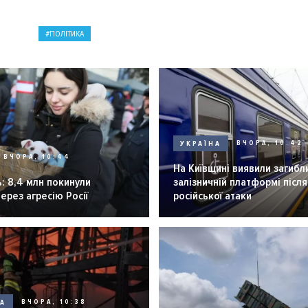
ПОЛІТИКА
УКРАЇНА
ВЧОРА, 10:42
ВЧОРА, 10:44
На Київщині виявили загибл
: 8,4 млн покинули
залізничній платформі після
через агресію Росії
російської атаки
НА
ВЧОРА, 10:38