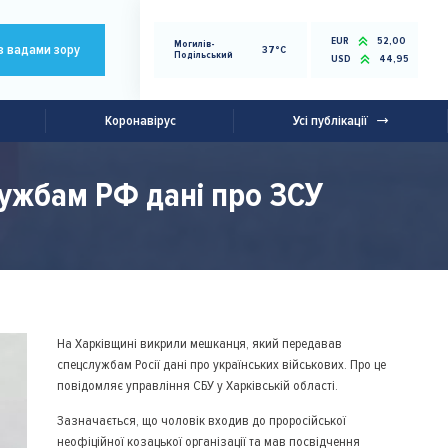
EUR
52,00
Могилів-
з вадами зору
37°C
Подільський
USD
44,95
Коронавірус
Усі публікації
ужбам РФ дані про ЗСУ
На Харківщині викрили мешканця, який передавав
спецслужбам Росії дані про українських військових. Про це
повідомляє управління СБУ у Харківській області.
Зазначається, що чоловік входив до проросійської
неофіційної козацької організації та мав посвідчення