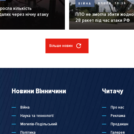
ВІЙНА
ВЧОРА, 10:36
зросла кількість
алих через нічну атаку
ППО не змогла збити жодної
28 ракет під час атаки РФ
Більше новин
Новини Вінничини
Читачу
Війна
Про нас
Наука та технології
Реклама
Могилів-Подільський
Продакшн
Політика
Галерея