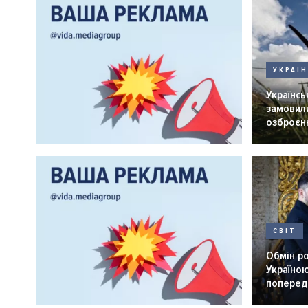
УКРАЇ
Українськ
замовили
озброєнн
СВІТ
Обмін р
Україною
попередн