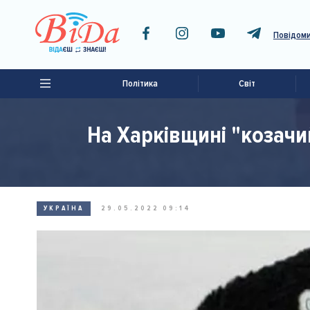
Повідоми
Політика
Світ
На Харківщині "козач
УКРАЇНА
29.05.2022 09:14