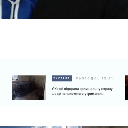
9
СЬОГОДНІ, 12:31
УКРАЇНА
У Києві відкрили кримінальну справу
щодо неналежного утримання
доберманів у розпліднику