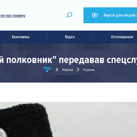
Версія для людей 
ти про новину
Економіка
Відео
Оголошення
ий полковник" передавав спецсл
Новини
Україна