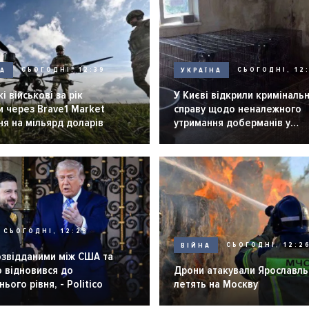
НА
СЬОГОДНІ, 12:39
УКРАЇНА
СЬОГОДНІ, 12:
і військові за рік
У Києві відкрили криміналь
 через Brave1 Market
справу щодо неналежного
я на мільярд доларів
утримання доберманів у
розпліднику
СЬОГОДНІ, 12:28
ВІЙНА
СЬОГОДНІ, 12:2
озвідданими між США та
 відновився до
Дрони атакували Ярославль 
ього рівня, - Politico
летять на Москву