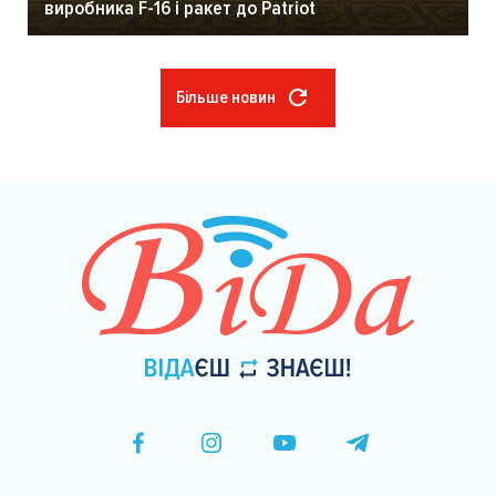
виробника F-16 і ракет до Patriot
Більше новин
Розбивка
на
сторінки