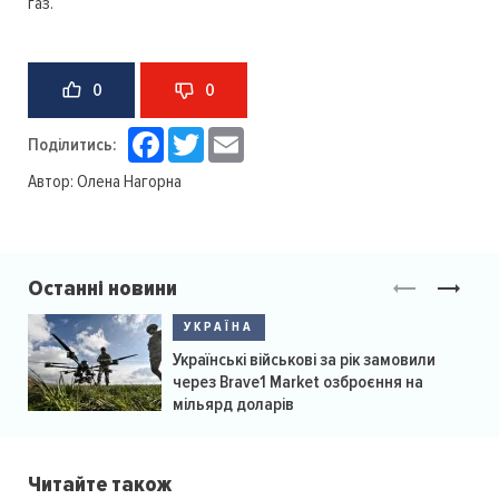
газ.
0
0
Facebook
Twitter
Email
Поділитись:
Автор:
Олена Нагорна
Останні новини
УКРАЇНА
Українські військові за рік замовили
через Brave1 Market озброєння на
мільярд доларів
Читайте також