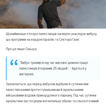
Щонайменше п’ятеро палестинців загинуло унаслідок вибуху,
що прогримів на кордоні Ізраїлю та Сектора Гази.
Про це пише Сіньхуа.
“Вибух трапився під час масової демонстрації
палестинців й поранив 25 людей”, - йдеться у
матеріалі.
Зазначається, що перед вибухом відбулися сутички між
палестинськими протестувальникам й ізраїльськими
військовими вздовж прикордонного паркану. Під час сутички
ізраїльтяни застосували вогнепальну зброю та сльозоточивий