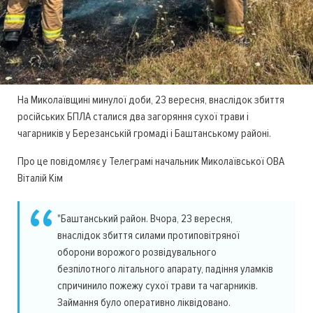
На Миколаївщині минулої доби, 23 вересня, внаслідок збиття
російських БПЛА сталися два загоряння сухої трави і
чагарників у Березанській громаді і Баштанському районі.
Про це повідомляє у Телеграмі начальник Миколаївської ОВА
Віталій Кім
"Баштанський район. Вчора, 23 вересня,
внаслідок збиття силами протиповітряної
оборони ворожого розвідувального
безпілотного літального апарату, падіння уламків
спричинило пожежу сухої трави та чагарників.
Займання було оперативно ліквідовано.