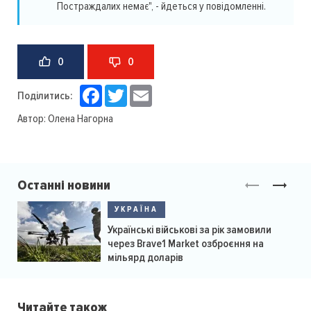
Постраждалих немає", - йдеться у повідомленні.
0
0
Facebook
Twitter
Email
Поділитись:
Автор:
Олена Нагорна
Останні новини
УКРАЇНА
Українські військові за рік замовили
через Brave1 Market озброєння на
мільярд доларів
Читайте також