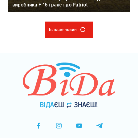
виробника F-16 і ракет до Patriot
Більше новин
Розбивка
на
сторінки