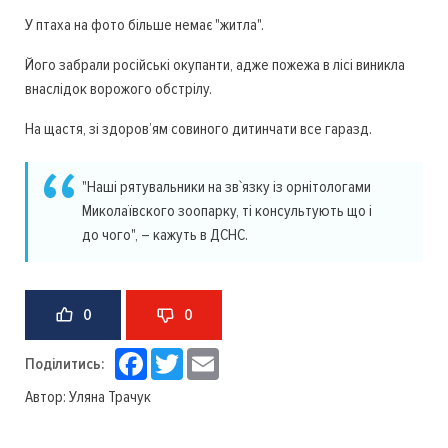
У птаха на фото більше немає "житла".
Його забрали російські окупанти, адже пожежа в лісі виникла
внаслідок ворожого обстрілу.
На щастя, зі здоров’ям совиного дитинчати все гаразд.
"Наші рятувальники на зв`язку із орнітологами
Миколаївского зоопарку, ті консультують що і
до чого", – кажуть в ДСНС.
0
0
Facebook
Twitter
Email
Поділитись:
Автор:
Уляна Трачук