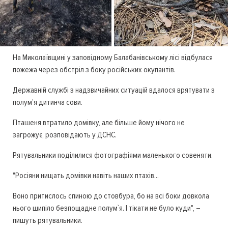
На Миколаївщині у заповідному Балабанівському лісі відбулася
пожежа через обстріл з боку російських окупантів.
Державній службі з надзвичайних ситуацій вдалося врятувати з
полум’я дитинча сови.
Пташеня втратило домівку, але більше йому нічого не
загрожує, розповідають у ДСНС.
Рятувальники поділилися фотографіями маленького совеняти.
"Росіяни нищать домівки навіть наших птахів...
Воно притислось спиною до стовбура, бо на всі боки довкола
нього шипіло безпощадне полум`я. І тікати не було куди", –
пишуть рятувальники.