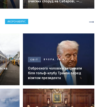
очисних споруд на Сабарові, —
мер Вінниці.
КОРОНАВІРУС
СВІТ
ВЧОРА, 10:41
их на
Озброєного чоловіка затримали
біля гольф-клубу Трампа перед
візитом президента