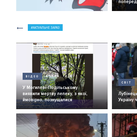
попередн
АКТУАЛЬНЕ ЗАРАЗ
ВІДЕО
ВЧОРА, 10:47
СВІТ
У Могилеві-Подільському
виявили мертву лелеку, з якої,
Лубінець
ймовірно, познущалися
Україну 