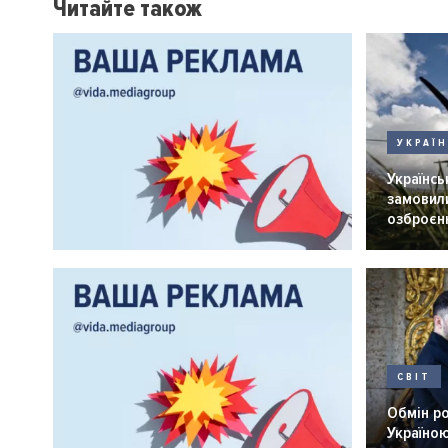
Читайте також
УКРАЇ
Українськ
замовили
озброєнн
СВІТ
Обмін р
Україною