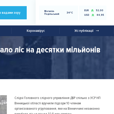
EUR
52,00
Могилів-
з вадами зору
34°C
Подільський
USD
44,95
Коронавірус
Усі публікації
ало ліс на десятки мільйонів
Слідчі Головного слідчого управління ДБР спільно з УСР НП
Вінницької області вручили підозри 10 членам
організованого угруповання, яке на Вінниччині незаконно
вирубало ліс на понад 32,5 млн гривень.