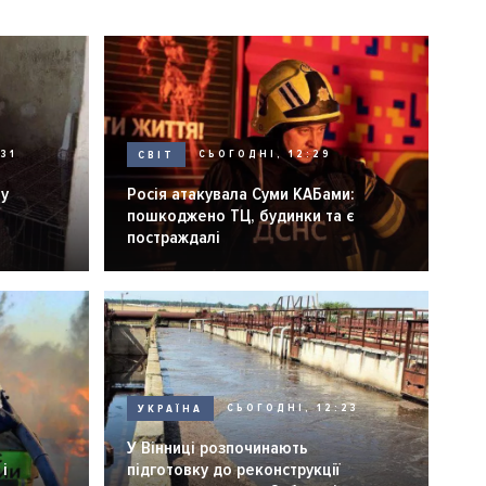
31
СВІТ
СЬОГОДНІ, 12:29
ну
Росія атакувала Суми КАБами:
пошкоджено ТЦ, будинки та є
постраждалі
УКРАЇНА
СЬОГОДНІ, 12:23
6
У Вінниці розпочинають
і
підготовку до реконструкції