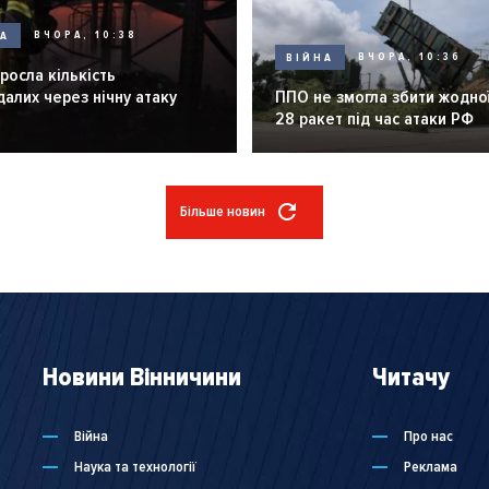
НА
ВЧОРА, 10:38
ВІЙНА
ВЧОРА, 10:36
зросла кількість
алих через нічну атаку
ППО не змогла збити жодної
28 ракет під час атаки РФ
Більше новин
Новини Вінничини
Читачу
Війна
Про нас
Наука та технології
Реклама