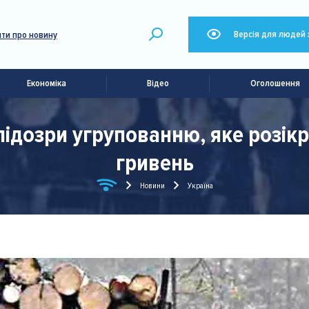
Версія для людей 
ти про новину
Економіка
Відео
Оголошення
ідозри угрупованню, яке розікр
гривень
Новини
Україна