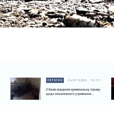
9
СЬОГОДНІ, 12:31
УКРАЇНА
У Києві відкрили кримінальну справу
щодо неналежного утримання
доберманів у розпліднику