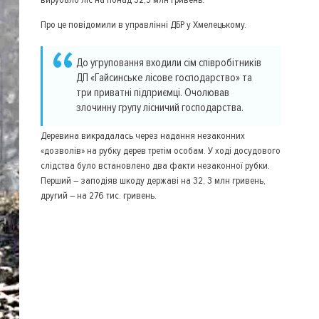
Про це повідомили в управлінні ДБР у Хмелецькому.
До угруповання входили сім співробітників
ДП «Гайсинське лісове господарство» та
три приватні підприємці. Очолював
злочинну групу лісничий господарства.
Деревина викрадалась через надання незаконних
«дозволів» на рубку дерев третім особам. У ході досудового
слідства було встановлено два факти незаконної рубки.
Перший – заподіяв шкоду державі на 32, 3 млн гривень,
другий – на 276 тис. гривень.