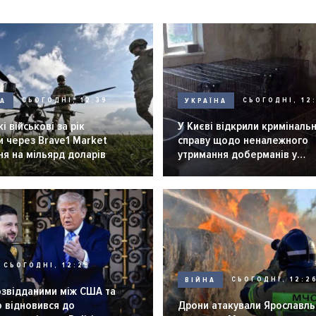
НА
СЬОГОДНІ, 12:39
УКРАЇНА
СЬОГОДНІ, 12:
і військові за рік
У Києві відкрили криміналь
 через Brave1 Market
справу щодо неналежного
я на мільярд доларів
утримання доберманів у
розпліднику
СЬОГОДНІ, 12:28
ВІЙНА
СЬОГОДНІ, 12:2
озвідданими між США та
 відновився до
Дрони атакували Ярославль 