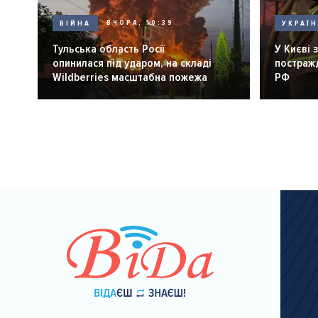
ВІЙНА
ВЧОРА, 10:39
УКРАЇ
Тульська область Росії
У Києві 
опинилася під ударом, на складі
постражд
Wildberries масштабна пожежа
РФ
Розбивка
на
сторінки