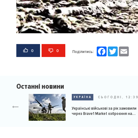
Facebook
Twitter
Email
0
0
Поділитись:
Останні новини
СЬОГОДНІ, 12:3
УКРАЇНА
Українські військові за рік замовили
через Brave1 Market озброєння на
мільярд доларів