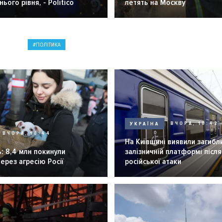
ього рівня, - Politico
летять на Москву
ПОЛІТИКА
УКРАЇНА
ВЧОРА, 10:42
ВЧОРА, 10:44
На Київщині виявили загибл
: 8,4 млн покинули
залізничній платформі після
через агресію Росії
російської атаки