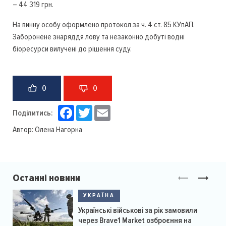
– 44 319 грн.
На винну особу оформлено протокол за ч. 4 ст. 85 КУпАП.
Заборонене знаряддя лову та незаконно добуті водні
біоресурси вилучені до рішення суду.
0
0
Facebook
Twitter
Email
Поділитись:
Автор:
Олена Нагорна
Останні новини
УКРАЇНА
Українські військові за рік замовили
через Brave1 Market озброєння на