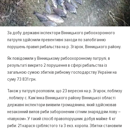
За добу державні інспектори Вінницького рибоохоронного
патруля здійснили превентивні заходи по запобіганню
порушень правил рибальства на р. Згарок, Вінницького району.
Як повідомили у Вінницькому рибоохоронному патрулі, в
результаті викрито 2 порушення в сфері рибальства із
загальною сумою збитків рибному господарству України на
суму 73 831 грн.
Також у патрулі розповіли, що 23 вересня на р. Згарок, поблизу
, поблизу с. Кам`янка Вінницького району Вінницької області
державні інспектори виявили громадянина, який здійснював
незаконний вилов риби забороненим сітним знаряддям лову –
«павуком». У такий спосіб правопорушник добув майже 4 кг
риби: 21 карася сріблястого та 3 екз. коропа. Збитки становили