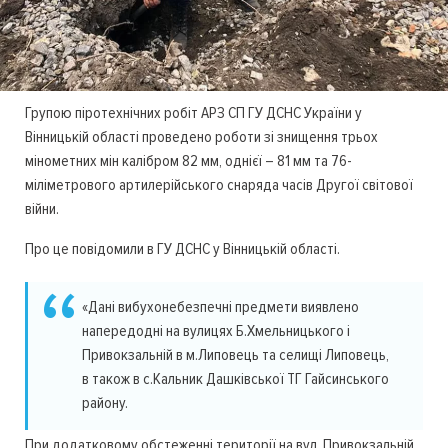
Групою піротехнічних робіт АРЗ СП ГУ ДСНС України у
Вінницькій області проведено роботи зі знищення трьох
мінометних мін калібром 82 мм, однієї – 81 мм та 76-
міліметрового артилерійського снаряда часів Другої світової
війни.
Про це повідомили в ГУ ДСНС у Вінницькій області.
«Дані вибухонебезпечні предмети виявлено
напередодні на вулицях Б.Хмельницького і
Привокзальній в м.Липовець та селищі Липовець,
в також в с.Кальник Дашківської ТГ Гайсинського
району.
При додатковому обстеженні території на вул. Привокзальній