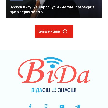
Пєсков висунув Європі ультиматум і заговорив
про ядерну зброю
Більше новин
Розбивка
на
сторінки