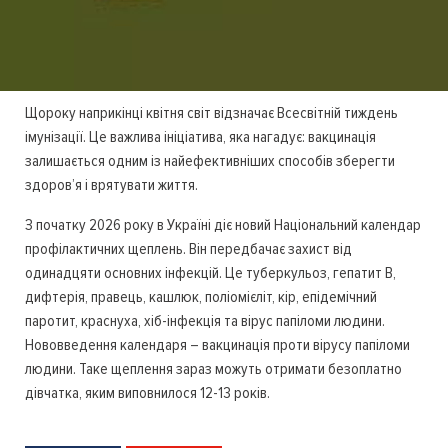
Щороку наприкінці квітня світ відзначає Всесвітній тиждень
імунізації. Це важлива ініціатива, яка нагадує: вакцинація
залишається одним із найефективніших способів зберегти
здоров’я і врятувати життя.
З початку 2026 року в Україні діє новий Національний календар
профілактичних щеплень. Він передбачає захист від
одинадцяти основних інфекцій. Це туберкульоз, гепатит В,
дифтерія, правець, кашлюк, поліомієліт, кір, епідемічний
паротит, краснуха, хіб-інфекція та вірус папіломи людини.
Нововведення календаря – вакцинація проти вірусу папіломи
людини. Таке щеплення зараз можуть отримати безоплатно
дівчатка, яким виповнилося 12-13 років.