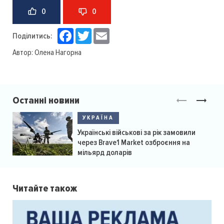
0
0
Facebook
Twitter
Email
Поділитись:
Автор:
Олена Нагорна
Останні новини
УКРАЇНА
Українські військові за рік замовили
через Brave1 Market озброєння на
мільярд доларів
Читайте також