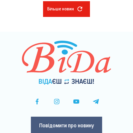
Більше новин
Розбивка
на
сторінки
Повідомити про новину