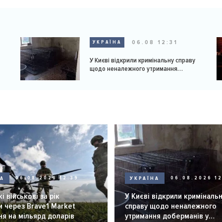
06.08 12:31
УКРАЇНА
У Києві відкрили кримінальну справу
щодо неналежного утримання
доберманів у розпліднику
НА
06.08.2026 12:39
УКРАЇНА
06.08.2026 12
і військові за рік
У Києві відкрили криміналь
 через Brave1 Market
справу щодо неналежного
я на мільярд доларів
утримання доберманів у