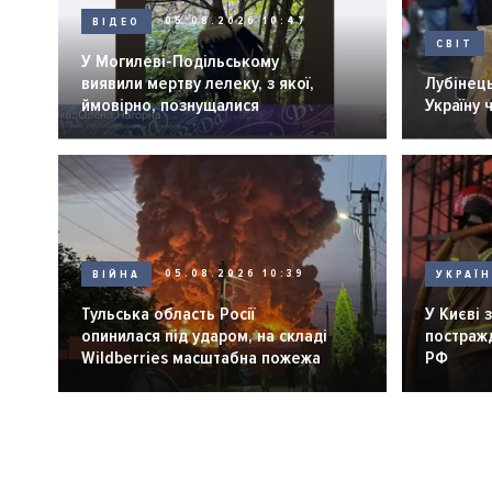
ВІДЕО
05.08.2026 10:47
СВІТ
У Могилеві-Подільському
виявили мертву лелеку, з якої,
Лубінець
ймовірно, познущалися
Україну 
ВІЙНА
05.08.2026 10:39
УКРАЇ
Тульська область Росії
У Києві 
опинилася під ударом, на складі
постражд
Wildberries масштабна пожежа
РФ
Розбивка
на
сторінки