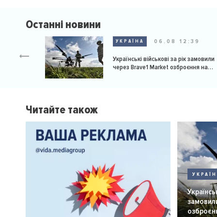
Останні новини
06.08 12:39
УКРАЇНА
Українські військові за рік замовили
через Brave1 Market озброєння на
мільярд доларів
Читайте також
УКРАЇ
Українськ
замовили
озброєнн