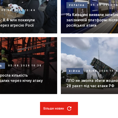
УКРАЇНА
05.08.2026 1
05.08.2026 10:44
На Київщині виявили загибл
: 8,4 млн покинули
залізничній платформі після
через агресію Росії
російської атаки
НА
05.08.2026 10:38
ВІЙНА
05.08.2026 10:3
зросла кількість
алих через нічну атаку
ППО не змогла збити жодної
28 ракет під час атаки РФ
Більше новин