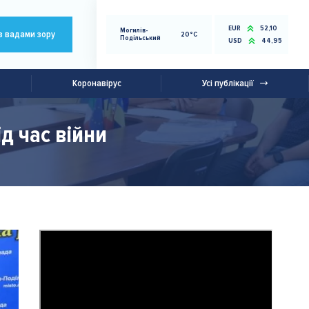
EUR
52,10
Могилів-
з вадами зору
20°C
Подільський
USD
44,95
Коронавірус
Усі публікації
д час війни