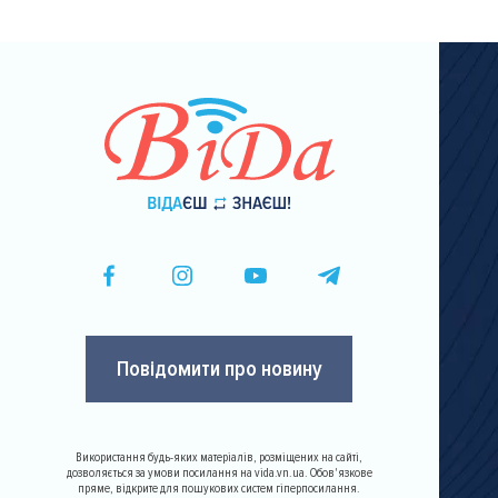
Повідомити про новину
Використання будь-яких матеріалів, розміщених на сайті,
дозволяється за умови посилання на vida.vn.ua. Обов'язкове
пряме, відкрите для пошукових систем гіперпосилання.