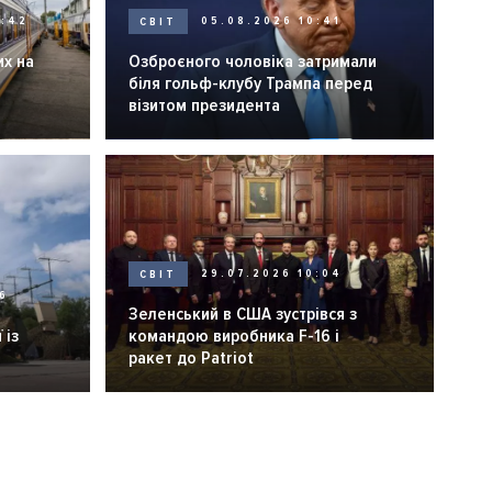
0:42
СВІТ
05.08.2026 10:41
их на
Озброєного чоловіка затримали
біля гольф-клубу Трампа перед
візитом президента
СВІТ
29.07.2026 10:04
6
Зеленський в США зустрівся з
 із
командою виробника F-16 і
ракет до Patriot