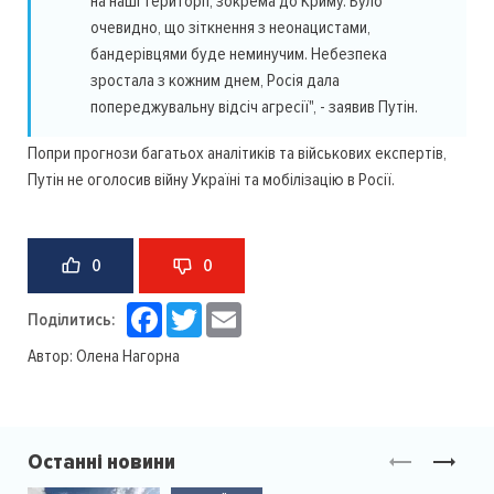
на наші території, зокрема до Криму. Було
очевидно, що зіткнення з неонацистами,
бандерівцями буде неминучим. Небезпека
зростала з кожним днем, Росія дала
попереджувальну відсіч агресії", - заявив Путін.
Попри прогнози багатьох аналітиків та військових експертів,
Путін не оголосив війну Україні та мобілізацію в Росії.
0
0
Facebook
Twitter
Email
Поділитись:
Автор:
Олена Нагорна
Останні новини