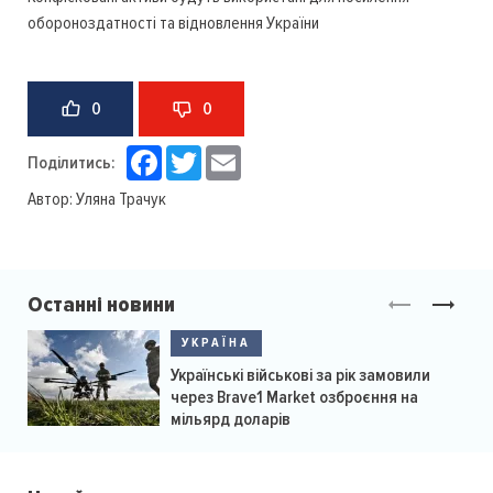
обороноздатності та відновлення України
0
0
Facebook
Twitter
Email
Поділитись:
Автор:
Уляна Трачук
Останні новини
УКРАЇНА
Українські військові за рік замовили
через Brave1 Market озброєння на
мільярд доларів