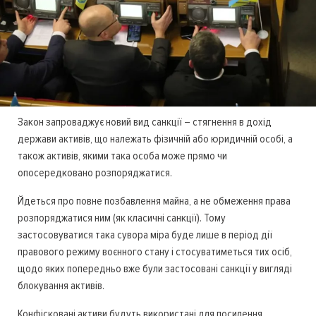
Закон запроваджує новий вид санкції – стягнення в дохід
держави активів, що належать фізичній або юридичній особі, а
також активів, якими така особа може прямо чи
опосередковано розпоряджатися.
Йдеться про повне позбавлення майна, а не обмеження права
розпоряджатися ним (як класичні санкції). Тому
застосовуватися така сувора міра буде лише в період дії
правового режиму воєнного стану і стосуватиметься тих осіб,
щодо яких попередньо вже були застосовані санкції у вигляді
блокування активів.
Конфісковані активи будуть використані для посилення