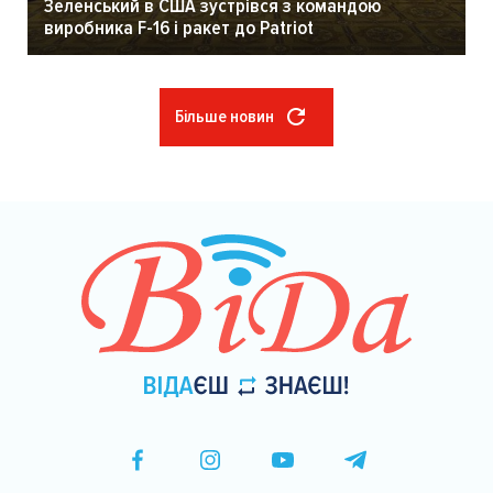
Зеленський в США зустрівся з командою
виробника F-16 і ракет до Patriot
Більше новин
Розбивка
на
сторінки