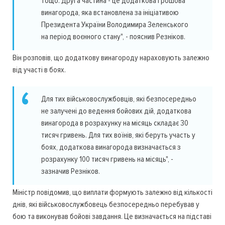
тощо. Друга частина - це додаткова грошова
винагорода, яка встановлена за ініціативою
Президента України Володимира Зеленського
на період воєнного стану", - пояснив Резніков.
Він розповів, що додаткову винагороду нараховують залежно
від участі в боях.
Для тих військовослужбовців, які безпосередньо
не залучені до ведення бойових дій, додаткова
винагорода в розрахунку на місяць складає 30
тисяч гривень. Для тих воїнів, які беруть участь у
боях, додаткова винагорода визначається з
розрахунку 100 тисяч гривень на місяць", -
зазначив Резніков.
Міністр повідомив, що виплати формують залежно від кількості
днів, які військовослужбовець безпосередньо перебував у
бою та виконував бойові завдання. Це визначається на підставі