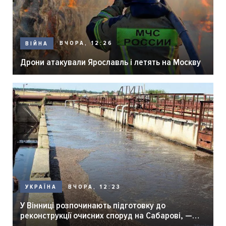
ВЧОРА, 12:26
ВІЙНА
Дрони атакували Ярославль і летять на Москву
ВЧОРА, 12:23
УКРАЇНА
У Вінниці розпочинають підготовку до
реконструкції очисних споруд на Сабарові, —
мер Вінниці.