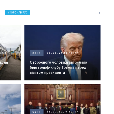
КОРОНАВІРУС
0:42
СВІТ
05.08.2026 10:41
их на
Озброєного чоловіка затримали
біля гольф-клубу Трампа перед
візитом президента
СВІТ
29.07.2026 10:04