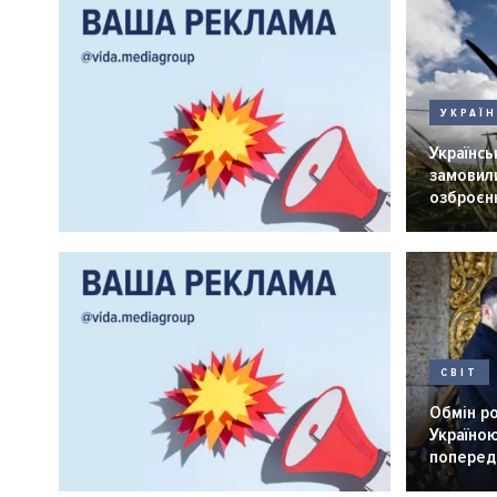
УКРАЇ
Українськ
замовили
озброєнн
СВІТ
Обмін р
Україною
попередн