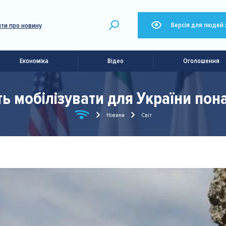
Версія для людей 
ти про новину
Економіка
Відео
Оголошення
ь мобілізувати для України пона
Новини
Світ