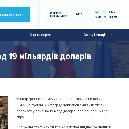
EUR
52,10
Могилів-
з вадами зору
24°C
Подільський
USD
44,95
Коронавірус
Усі публікації
д 19 мільярдів доларів
Міністр фінансів Німеччини заявив, що країни Великої
Сімки на зустрічі у четвер домовилися виділити Україні
допомогу у близько 19 млрд доларів, або понад 18 млрд
євро.
Про це міністр фінансів країни Крістіан Лінднер розповів в