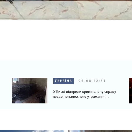
06.08 12:31
УКРАЇНА
У Києві відкрили кримінальну справу
щодо неналежного утримання
доберманів у розпліднику