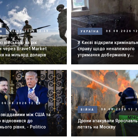
НА
06.08.2026 12:39
УКРАЇНА
06.08.2026 12
і військові за рік
У Києві відкрили криміналь
 через Brave1 Market
справу щодо неналежного
я на мільярд доларів
утримання доберманів у
розпліднику
06.08.2026 12:28
ВІЙНА
06.08.2026 12:
озвідданими між США та
 відновився до
Дрони атакували Ярославль 
ього рівня, - Politico
летять на Москву