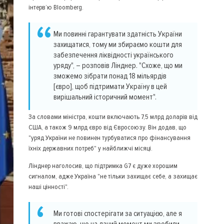
інтерв’ю Bloomberg.
Ми повинні гарантувати здатність України
захищатися, тому ми збираємо кошти для
забезпечення ліквідності українського
уряду", – розповів Лінднер. "Схоже, що ми
зможемо зібрати понад 18 мільярдів
[євро], щоб підтримати Україну в цей
вирішальний історичний момент".
За словами міністра, кошти включають 7,5 млрд доларів від
США, а також 9 млрд євро від Євросоюзу. Він додав, що
"уряд України не повинен турбуватися про фінансування
їхніх державних потреб" у найближчі місяці.
Лінднер наголосив, що підтримка G7 є дуже хорошим
сигналом, адже Україна "не тільки захищає себе, а захищає
наші цінності".
Ми готові спостерігати за ситуацією, але я