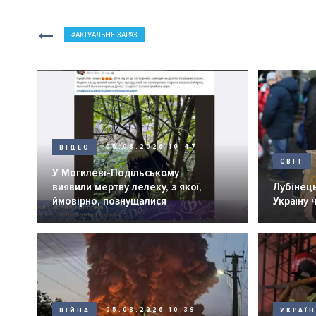
АКТУАЛЬНЕ ЗАРАЗ
ВІДЕО
05.08.2026 10:47
СВІТ
У Могилеві-Подільському
виявили мертву лелеку, з якої,
Лубінець
ймовірно, познущалися
Україну 
ВІЙНА
05.08.2026 10:39
УКРАЇ