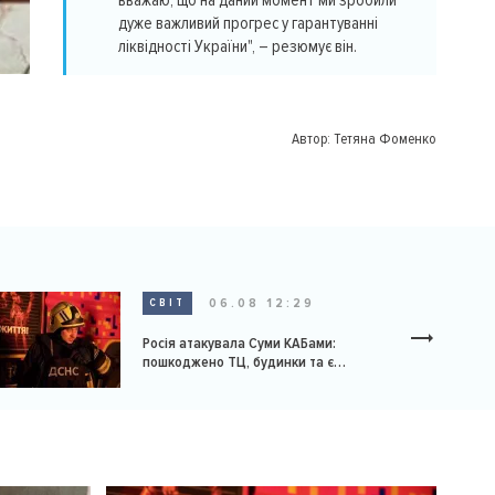
вважаю, що на даний момент ми зробили
дуже важливий прогрес у гарантуванні
ліквідності України", – резюмує він.
Автор:
Тетяна Фоменко
06.08 12:29
СВІТ
Росія атакувала Суми КАБами:
пошкоджено ТЦ, будинки та є
постраждалі