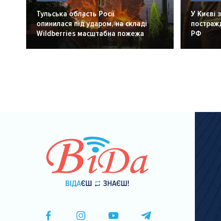
Тульська область Росії
У Києві 
опинилася під ударом, на складі
постражд
Wildberries масштабна пожежа
РФ
Розбивка
на
сторінки