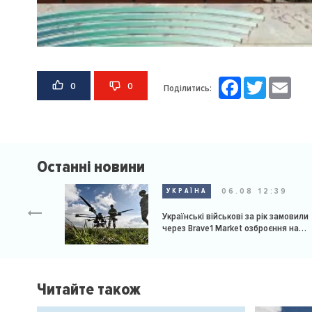
Facebook
Twitter
Email
0
0
Поділитись:
Останні новини
06.08 12:39
УКРАЇНА
Українські військові за рік замовили
через Brave1 Market озброєння на
мільярд доларів
Читайте також