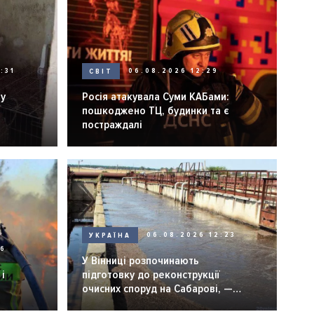
:31
СВІТ
06.08.2026 12:29
ну
Росія атакувала Суми КАБами:
пошкоджено ТЦ, будинки та є
постраждалі
УКРАЇНА
06.08.2026 12:23
26
У Вінниці розпочинають
і
підготовку до реконструкції
очисних споруд на Сабарові, —
мер Вінниці.