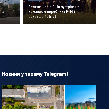
6
Зеленський в США зустрівся з
 із
командою виробника F-16 і
ракет до Patriot
Новини у твоєму Telegram!