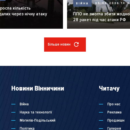
ВІЙНА
05.08.2026 10:3
зросла кількість
алих через нічну атаку
ППО не змогла збити жодної
28 ракет під час атаки РФ
Більше новин
Новини Вінничини
Читачу
Війна
Про нас
Наука та технології
Реклама
Могилів-Подільський
Продакшн
Політика
Галерея