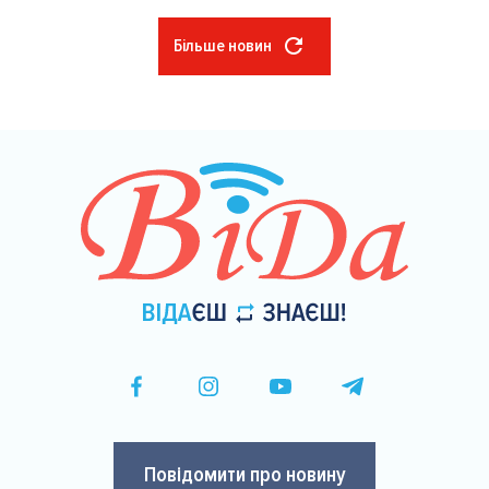
Більше новин
Розбивка
на
сторінки
Повідомити про новину