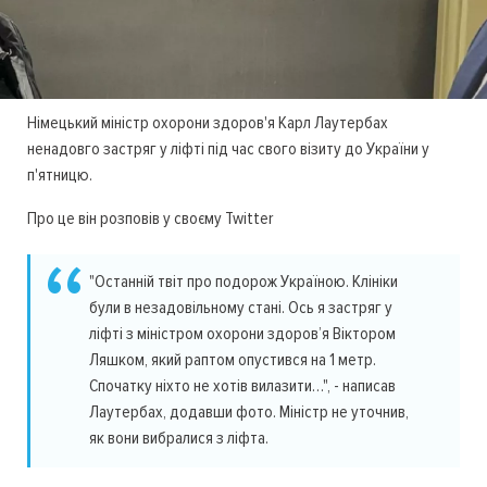
Німецький міністр охорони здоров'я Карл Лаутербах
ненадовго застряг у ліфті під час свого візиту до України у
п'ятницю.
Про це він розповів у своєму Twitter
"Останній твіт про подорож Україною. Клініки
були в незадовільному стані. Ось я застряг у
ліфті з міністром охорони здоров’я Віктором
Ляшком, який раптом опустився на 1 метр.
Спочатку ніхто не хотів вилазити…", - написав
Лаутербах, додавши фото. Міністр не уточнив,
як вони вибралися з ліфта.