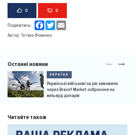
0
0
Facebook
Twitter
Email
Поділитись:
Автор:
Тетяна Фоменко
Останні новини
УКРАЇНА
Українські військові за рік замовили
через Brave1 Market озброєння на
мільярд доларів
Читайте також