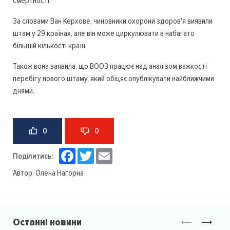
смертності.
За словами Ван Керхове, чиновники охорони здоров'я виявили
штам у 29 країнах, але він може циркулювати в набагато
більшій кількості країн.
Також вона заявила, що ВООЗ працює над аналізом важкості
перебігу нового штаму, який обіцяє опублікувати найближчими
днями.
0
0
Facebook
Twitter
Email
Поділитись:
Автор:
Олена Нагорна
Останні новини