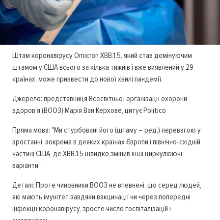
Штам коронавірусу Omicron XBB.1.5, який став домінуючим
штамом у США всього за кілька тижнів і вже виявлений у 29
країнах, може призвести до нової хвилі пандемії.
Джерело: представниця Всесвітньої організації охорони
здоров'я (ВООЗ) Марія Ван Керхове, цитує Politico
Пряма мова: "Ми стурбовані його (штаму – ред.) перевагою у
зростанні, зокрема в деяких країнах Європи і північно-східній
частині США, де XBB.1.5 швидко змінив інші циркулюючі
варіанти".
Деталі: Проте чиновники ВООЗ не впевнені, що серед людей,
які мають імунітет завдяки вакцинації чи через попередні
інфекції коронавірусу, зросте число госпіталізацій і