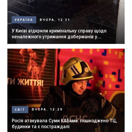
ВЧОРА, 12:31
УКРАЇНА
У Києві відкрили кримінальну справу щодо
неналежного утримання доберманів у
розпліднику
ВЧОРА, 12:29
СВІТ
Росія атакувала Суми КАБами: пошкоджено ТЦ,
будинки та є постраждалі