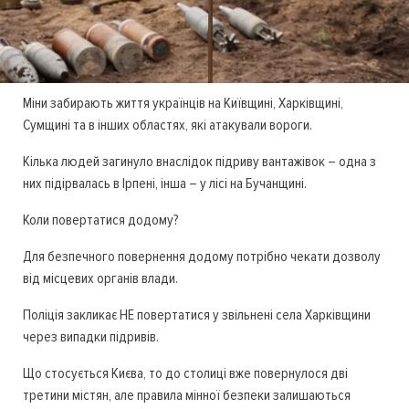
Міни забирають життя українців на Київщині, Харківщині,
Сумщині та в інших областях, які атакували вороги.
Кілька людей загинуло внаслідок підриву вантажівок – одна з
них підірвалась в Ірпені, інша – у лісі на Бучанщині.
Коли повертатися додому?
Для безпечного повернення додому потрібно чекати дозволу
від місцевих органів влади.
Поліція закликає НЕ повертатися у звільнені села Харківщини
через випадки підривів.
Що стосується Києва, то до столиці вже повернулося дві
третини містян, але правила мінної безпеки залишаються