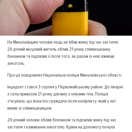
На Миколаївщині чоловік ледь не вбив жінку під час застілля.
29-річний місцевий житель облив 21-річну співмешканку
бензином та підпалив її після того, як разом із нею вживав
алкоголь.
Про це повідомляє Національна поліція Миколаївської області.
Інцидент стався 3 серпня у Первомайському районі. До лікарні
з села привезли 21-річну дівчину з опіками тіла. Поліція
з'ясувала, що вона постраждала після конфлікту, який у неї
виник зі співмешканцем.
29-річний чоловік облив бензином та підпалив жінку під час
застілля та вживання алкоголю. Крики на допомогу почула