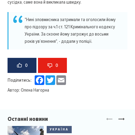
сусідка, саме вона й викликала швидку.
"Нині зловмисника затримали та оголосили йому
про підозру за ч.1 ст. 121 Кримінального кодексу
України. За скоєне йому загрожує до восьми
років ув’язнення", - додали у поліції.
0
0
Facebook
Twitter
Email
Поділитись:
Автор:
Олена Нагорна
Останні новини
УКРАЇНА