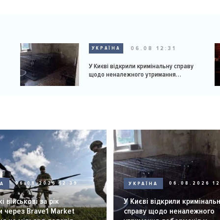
06.08 12:31
УКРАЇНА
У Києві відкрили кримінальну справу
щодо неналежного утримання
доберманів у розпліднику
НА
06.08.2026 12:39
УКРАЇНА
06.08.2026 12
і військові за рік
У Києві відкрили криміналь
 через Brave1 Market
справу щодо неналежного