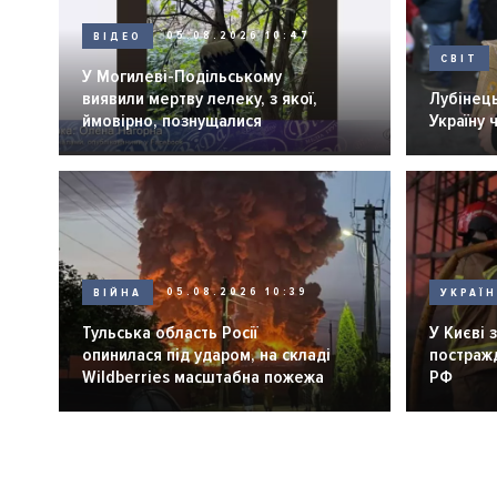
ВІДЕО
05.08.2026 10:47
СВІТ
У Могилеві-Подільському
виявили мертву лелеку, з якої,
Лубінець
ймовірно, познущалися
Україну 
ВІЙНА
05.08.2026 10:39
УКРАЇ
Тульська область Росії
У Києві 
опинилася під ударом, на складі
постражд
Wildberries масштабна пожежа
РФ
Розбивка
на