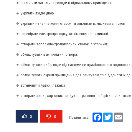
🔸 звільнити загальні проходи в підвальному приміщенні;
🔸 укріпити вхідні двері;
🔸 укріпити наявні віконні отвори та закласти їх мішками з піском;
🔸 перевірити електропроводку, освітлення та вимикачі;
🔸 створити запас електролампочок, свічок, ліхтариків;
🔸 облаштувати вентиляційні отвори;
🔸 облаштувати забір води від системи централізованого водопостач
🔸 облаштувати окремі приміщення для санвузлів та під’єднати їх до
🔸 встановити лавки, лежаки;
🔸 створити запас харчових продуктів тривалого зберігання, а також
Facebook
Twitter
Email
0
0
Поділитись: