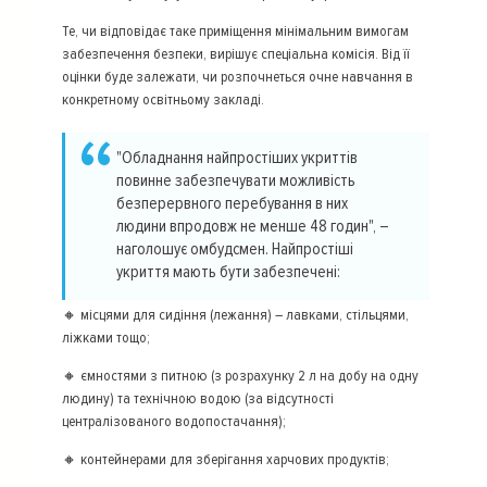
Те, чи відповідає таке приміщення мінімальним вимогам
забезпечення безпеки, вирішує спеціальна комісія. Від її
оцінки буде залежати, чи розпочнеться очне навчання в
конкретному освітньому закладі.
"Обладнання найпростіших укриттів
повинне забезпечувати можливість
безперервного перебування в них
людини впродовж не менше 48 годин", –
наголошує омбудсмен. Найпростіші
укриття мають бути забезпечені:
🔸 місцями для сидіння (лежання) – лавками, стільцями,
ліжками тощо;
🔸 ємностями з питною (з розрахунку 2 л на добу на одну
людину) та технічною водою (за відсутності
централізованого водопостачання);
🔸 контейнерами для зберігання харчових продуктів;