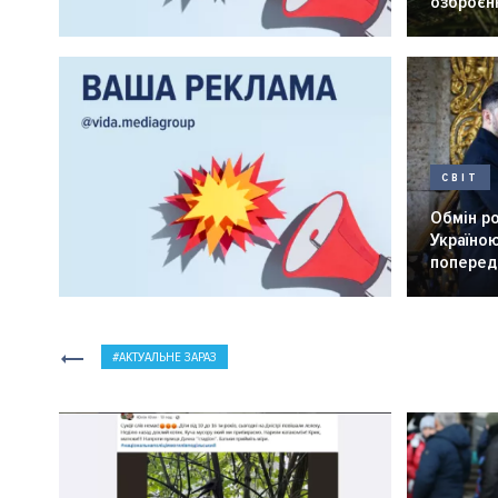
озброєнн
СВІТ
Обмін р
Україною
попередн
АКТУАЛЬНЕ ЗАРАЗ