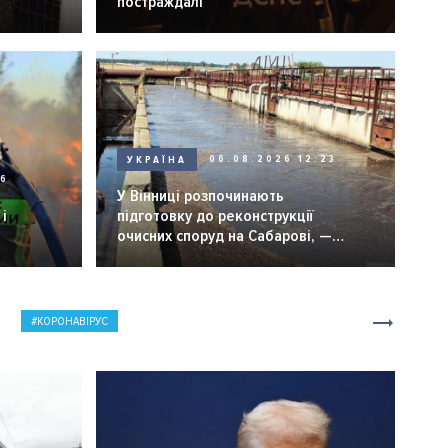
постраждалі
УКРАЇНА
06.08.2026 12:23
26
У Вінниці розпочинають
і
підготовку до реконструкції
очисних споруд на Сабарові, —
мер Вінниці.
КОРОНАВІРУС