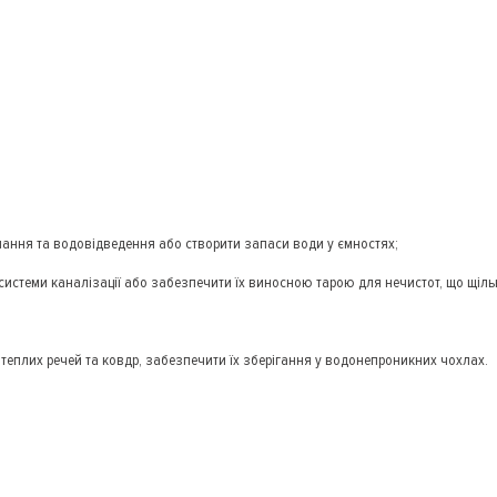
ання та водовідведення або створити запаси води у ємностях;
 системи каналізації або забезпечити їх виносною тарою для нечистот, що щіл
 теплих речей та ковдр, забезпечити їх зберігання у водонепроникних чохлах.