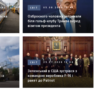
0:42
СВІТ
05.08.2026 10:41
их на
Озброєного чоловіка затримали
біля гольф-клубу Трампа перед
візитом президента
СВІТ
29.07.2026 10:04
6
Зеленський в США зустрівся з
 із
командою виробника F-16 і
ракет до Patriot