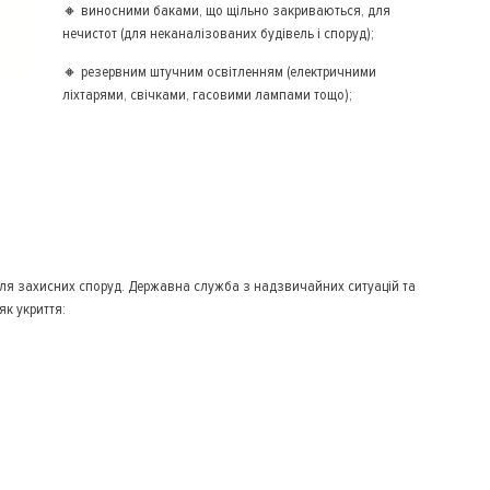
🔸 виносними баками, що щільно закриваються, для
нечистот (для неканалізованих будівель і споруд);
🔸 резервним штучним освітленням (електричними
ліхтарями, свічками, гасовими лампами тощо);
для захисних споруд. Державна служба з надзвичайних ситуацій та
як укриття: