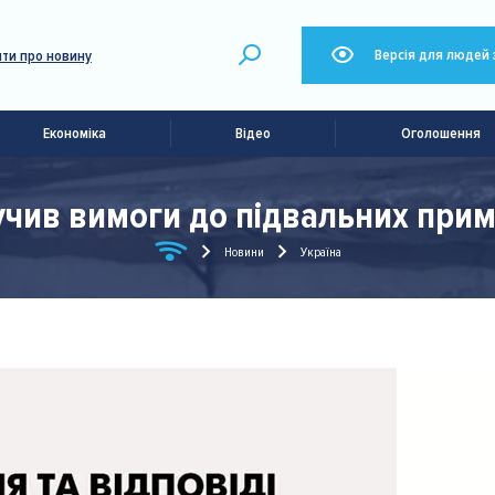
Версія для людей 
ти про новину
Економіка
Відео
Оголошення
чив вимоги до підвальних прим
Новини
Україна