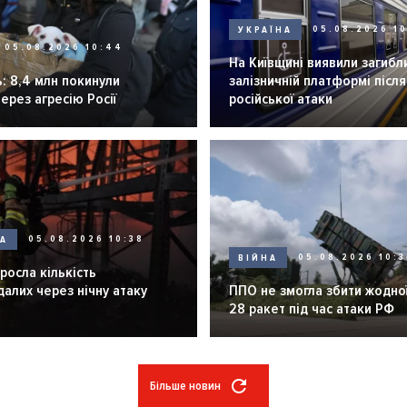
УКРАЇНА
05.08.2026 1
05.08.2026 10:44
На Київщині виявили загибл
: 8,4 млн покинули
залізничній платформі після
через агресію Росії
російської атаки
НА
05.08.2026 10:38
ВІЙНА
05.08.2026 10:3
зросла кількість
алих через нічну атаку
ППО не змогла збити жодної
28 ракет під час атаки РФ
Більше новин