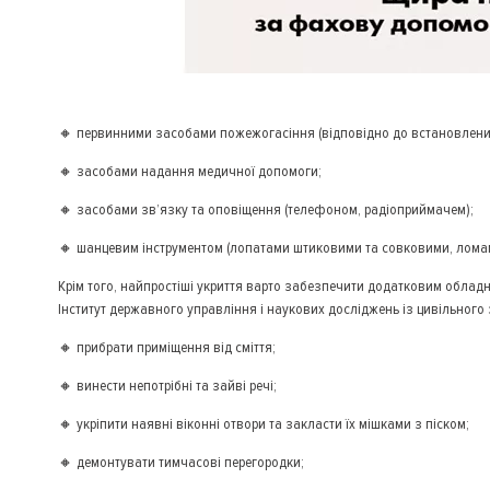
🔸 первинними засобами пожежогасіння (відповідно до встановлени
🔸 засобами надання медичної допомоги;
🔸 засобами зв’язку та оповіщення (телефоном, радіоприймачем);
🔸 шанцевим інструментом (лопатами штиковими та совковими, ломам
Крім того, найпростіші укриття варто забезпечити додатковим облад
Інститут державного управління і наукових досліджень із цивільного 
🔸 прибрати приміщення від сміття;
🔸 винести непотрібні та зайві речі;
🔸 укріпити наявні віконні отвори та закласти їх мішками з піском;
🔸 демонтувати тимчасові перегородки;