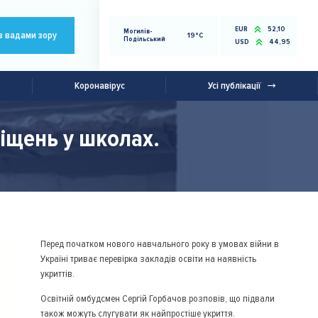
EUR
52,10
Могилів-
з вадами зору
19°C
Подільський
USD
44,95
Коронавірус
Усі публікації
іщень у школах.
Перед початком нового навчального року в умовах війни в
Україні триває перевірка закладів освіти на наявність
укриттів.
Освітній омбудсмен Сергій Горбачов розповів, що підвали
також можуть слугувати як найпростіше укриття.