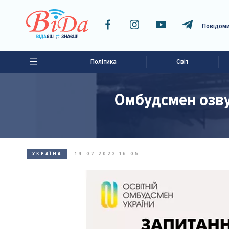
Повідоми
Політика
Світ
Омбудсмен озву
УКРАЇНА
14.07.2022 16:05