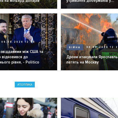
я на мільярд доларів
утримання доберманів у
розпліднику
06.08.2026 12:28
ВІЙНА
06.08.2026 12:
озвідданими між США та
 відновився до
Дрони атакували Ярославль 
ього рівня, - Politico
летять на Москву
ПОЛІТИКА