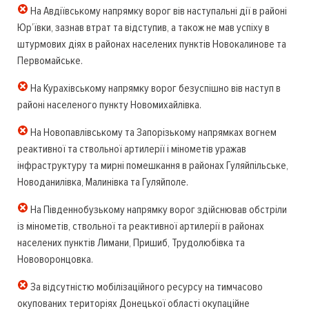
На Авдіївському напрямку ворог вів наступальні дії в районі
Юр’ївки, зазнав втрат та відступив, а також не мав успіху в
штурмових діях в районах населених пунктів Новокалинове та
Первомайське.
На Курахівському напрямку ворог безуспішно вів наступ в
районі населеного пункту Новомихайлівка.
На Новопавлівському та Запорізькому напрямках вогнем
реактивної та ствольної артилерії і мінометів уражав
інфраструктуру та мирні помешкання в районах Гуляйпільське,
Новоданилівка, Малинівка та Гуляйполе.
На Південнобузькому напрямку ворог здійснював обстріли
із мінометів, ствольної та реактивної артилерії в районах
населених пунктів Лимани, Пришиб, Трудолюбівка та
Нововоронцовка.
За відсутністю мобілізаційного ресурсу на тимчасово
окупованих територіях Донецької області окупаційне