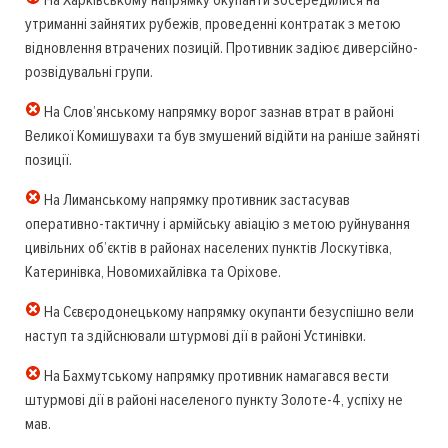
На Харківському напрямку окупанти зосередилися на
утриманні зайнятих рубежів, проведенні контратак з метою
відновлення втрачених позицій. Противник задіює диверсійно-
розвідувальні групи.
На Слов’янському напрямку ворог зазнав втрат в районі
Великої Комишувахи та був змушений відійти на раніше зайняті
позиції.
На Лиманському напрямку противник застасував
оперативно-тактичну і армійську авіацію з метою руйнування
цивільних об’єктів в районах населених пунктів Лоскутівка,
Катеринівка, Новомихайлівка та Оріхове.
На Сєвєродонецькому напрямку окупанти безуспішно вели
наступ та здійснювали штурмові дії в районі Устинівки.
На Бахмутському напрямку противник намагався вести
штурмові дії в районі населеного пункту Золоте-4, успіху не
мав.