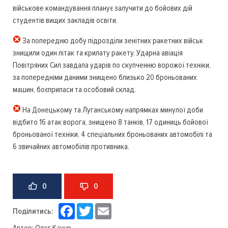
військове командування планує залучити до бойових дій
студентів вищих закладів освіти.
За попередню добу підрозділи зенітних ракетних військ
знищили один літак та крилату ракету. Ударна авіація
Повітряних Сил завдала ударів по скупченню ворожої техніки,
за попередніми даними знищено близько 20 броньованих
машин, боєприпаси та особовий склад.
На Донецькому та Луганському напрямках минулої доби
відбито 16 атак ворога, знищено 8 танків, 17 одиниць бойової
броньованої техніки, 4 спеціальних броньованих автомобілі та
6 звичайних автомобілів противника.
0
0
Facebook
Twitter
Email
Поділитись: