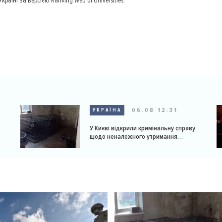
аїні за версією Ranking Web of Universities.
06.08 12:31
УКРАЇНА
У Києві відкрили кримінальну справу
щодо неналежного утримання
доберманів у розпліднику