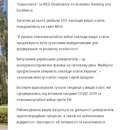
"Євроосвіта" та IREG Observatory on Academic Ranking and
Excellence.
Загалом до нього увійшли 200 закладів вищої освіти,
повідомляють на сайті МОН.
"В умовах повномасштабної війни заклади вищої освіти
продовжують бути сучасними майданчиками для
формування та розвитку особистості.
Випускники українських університетів – це
конкурентоспроможні фахівці на світовому рівні. Майбутні
професіонали обирають заклади освіти України", –
зазначив міністр освіти і науки Сергій Шкарлет.
Експерти враховували сучасні тенденції у вищій освіті, які
сформувались під впливом пандемії COVID-2019 та
повномасштабної війни проти РФ.
Рейтингування вишів базується на діяльності університетів,
євроінтеграційних процесах, а також на забезпеченні
відкритості, прозорості, об’єктивності та незалежності.