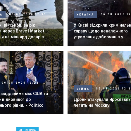
НА
06.08.2026 12:39
УКРАЇНА
06.08.2026 12
і військові за рік
У Києві відкрили криміналь
 через Brave1 Market
справу щодо неналежного
я на мільярд доларів
утримання доберманів у
розпліднику
06.08.2026 12:28
ВІЙНА
06.08.2026 12:
озвідданими між США та
 відновився до
Дрони атакували Ярославль 
ього рівня, - Politico
летять на Москву
ПОЛІТИКА