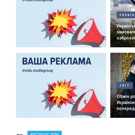
УКРАЇ
Українськ
замовили
озброєнн
СВІТ
Обмін р
Україною
попередн
АКТУАЛЬНЕ ЗАРАЗ