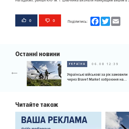
Нагадаємо, раніше КНУ ім. Т. Шевченка визнали найкращим вишем в Укр
Facebook
Twitter
Email
0
0
Поділитись:
Останні новини
06.08 12:39
УКРАЇНА
Українські військові за рік замовили
через Brave1 Market озброєння на
мільярд доларів
Читайте також