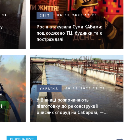
:31
СВІТ
06.08.2026 12:29
ну
Росія атакувала Суми КАБами:
пошкоджено ТЦ, будинки та є
постраждалі
УКРАЇНА
06.08.2026 12:23
26
У Вінниці розпочинають
і
підготовку до реконструкції
очисних споруд на Сабарові, —
мер Вінниці.
КОРОНАВІРУС