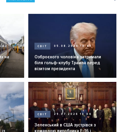
0:42
СВІТ
05.08.2026 10:41
их на
Озброєного чоловіка затримали
біля гольф-клубу Трампа перед
візитом президента
СВІТ
29.07.2026 10:04
6
Зеленський в США зустрівся з
 із
командою виробника F-16 і