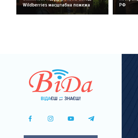
Wildberries масштабна пожежа
РФ
Розбивка
на
сторінки