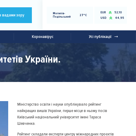
EUR
52,10
Могилів-
з вадами зору
27°C
Подільський
USD
44,95
Коронавірус
Усі публікації
тетів України.
Міністерство освіти і науки опублікувало рейтинг
найкращих вишів України, перше місце в ньому посів
Київський національний університет імені Тараса
Шевченка.
Рейтинг складали експерти центру міжнародних проєктів