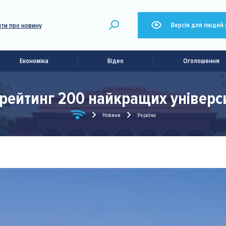
Версія для людей 
ти про новину
Економіка
Відео
Оголошення
рейтинг 200 найкращих універси
Новини
Україна