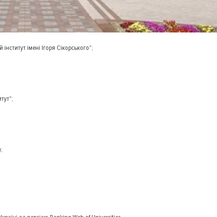
інститут імені Ігоря Сікорського";
тут";
;