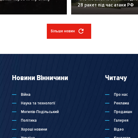
28 ракет під час атаки РФ
Більше новин
Новини Вінничини
Читачу
Війна
Про нас
Наука та технології
Реклама
Могилів-Подільський
Продакшн
Політика
Галерея
Хороші новини
Відео
Україна
Контакти