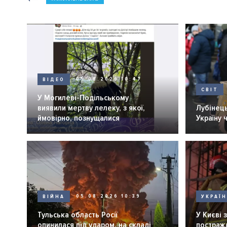
ВІДЕО
05.08.2026 10:47
СВІТ
У Могилеві-Подільському
виявили мертву лелеку, з якої,
Лубінець
ймовірно, познущалися
Україну 
ВІЙНА
05.08.2026 10:39
УКРАЇ
Тульська область Росії
У Києві 
опинилася під ударом, на складі
постражд