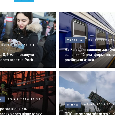
УКРАЇНА
05.08.2026 1
05.08.2026 10:44
На Київщині виявили загибл
: 8,4 млн покинули
залізничній платформі після
через агресію Росії
російської атаки
НА
05.08.2026 10:38
ВІЙНА
05.08.2026 10:3
зросла кількість
алих через нічну атаку
ППО не змогла збити жодної