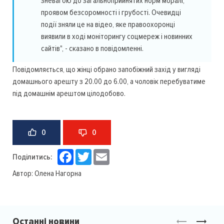
зневагою до загальноприйнятих норм моралі,
проявом безсоромності і грубості. Очевидці
події зняли це на відео, яке правоохоронці
виявили в ході моніторингу соцмереж і новинних
сайтів", - сказано в повідомленні.
Повідомляється, що жінці обрано запобіжний захід у вигляді
домашнього арешту з 20.00 до 6.00, а чоловік перебуватиме
під домашнім арештом цілодобово.
0
0
Facebook
Twitter
Email
Поділитись:
Автор:
Олена Нагорна
Останні новини