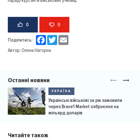
параді курсанти військових училищ.
0
0
Facebook
Twitter
Email
Поділитись:
Автор:
Олена Нагорна
Останні новини
УКРАЇНА
Українські військові за рік замовили
через Brave1 Market озброєння на
мільярд доларів
Читайте також