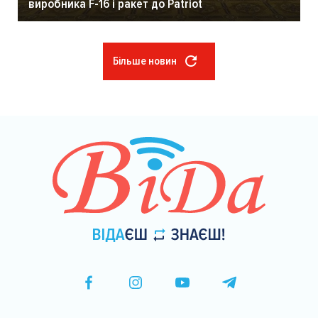
виробника F-16 і ракет до Patriot
Більше новин
Розбивка
на
сторінки