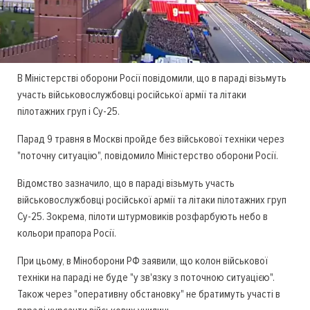
В Міністерстві оборони Росії повідомили, що в параді візьмуть
участь військовослужбовці російської армії та літаки
пілотажних груп і Су-25.
Парад 9 травня в Москві пройде без військової техніки через
"поточну ситуацію", повідомило Міністерство оборони Росії.
Відомство зазначило, що в параді візьмуть участь
військовослужбовці російської армії та літаки пілотажних груп
Су-25. Зокрема, пілоти штурмовиків розфарбують небо в
кольори прапора Росії.
При цьому, в Міноборони РФ заявили, що колон військової
техніки на параді не буде "у зв'язку з поточною ситуацією".
Також через "оперативну обстановку" не братимуть участі в