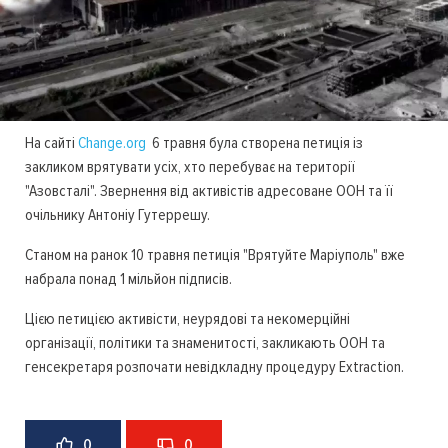
На сайті
Change.org
6 травня була створена петиція із
закликом врятувати усіх, хто перебуває на території
"Азовсталі". Звернення від активістів адресоване ООН та її
очільнику Антоніу Гутеррешу.
Станом на ранок 10 травня петиція "Врятуйте Маріуполь" вже
набрала понад 1 мільйон підписів.
Цією петицією активісти, неурядові та некомерційні
організації, політики та знаменитості, закликають ООН та
генсекретаря розпочати невідкладну процедуру Еxtraction.
0
0