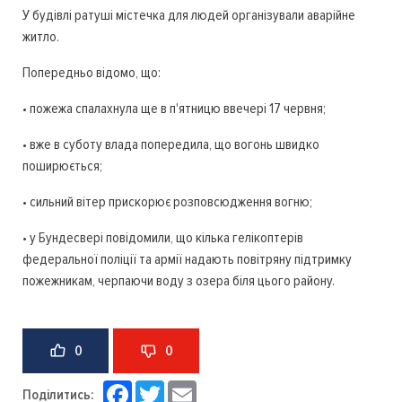
У будівлі ратуші містечка для людей організували аварійне
житло.
Попередньо відомо, що:
• пожежа спалахнула ще в п'ятницю ввечері 17 червня;
• вже в суботу влада попередила, що вогонь швидко
поширюється;
• сильний вітер прискорює розповсюдження вогню;
• у Бундесвері повідомили, що кілька гелікоптерів
федеральної поліції та армії надають повітряну підтримку
пожежникам, черпаючи воду з озера біля цього району.
0
0
Facebook
Twitter
Email
Поділитись: