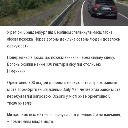
У регіоні Бранденбург під Берліном спалахнула масштабна
лісова пожежа. Через вогонь декілька сотень людей довелось
евакуювати.
Попередньо відомо, що пожежі виникли через сильну спеку.
Вогонь охопив майже 100 гектарів лісу під столицею
Німеччини.
Орієнтовно 700 людей довелось евакуювати з трьох районів
міста Троєнбрітцен. За даними Daily Mail, четвертий район міста
перебуває під загрозою. Всього у місті живе орієнтовно 8
тисяч жителів.
Ми просимо всіх жителів покинути свої домівки. Це не навчання,
– повідомила влада міста.