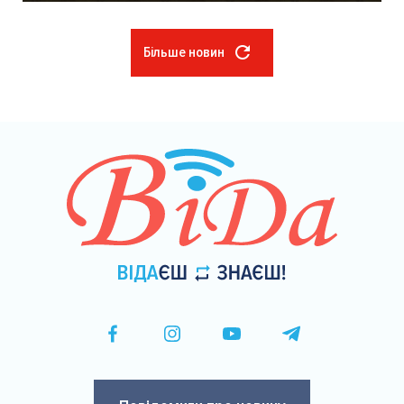
Більше новин
Розбивка
на
сторінки