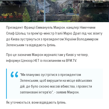
Президент Франції Еммануель Макрон, канцлер Німеччини
Олаф Шольц та прем'єр-міністр Італії Маріо Драгі під час візиту
до Києва зустрінуться з президентом України Володимиром
Зеленським та відвідають Ірпінь.
Про це зазначив Макрон журналістам у Києві у четвер,
інформує Цензор.НЕТ із посиланням на BFM.TV.
"Ми плануємо зустрітися з президентом
Зеленським, щоб вирушити на місце військових
дій, де було скоєно масові вбивства, і провести
заплановані інтерв'ю", - заявив Макрон.
Як уточнюється, вони відвідають Ірпінь.