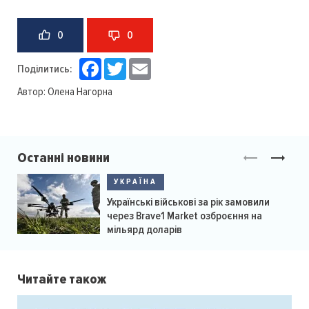
0
0
Facebook
Twitter
Email
Поділитись:
Автор:
Олена Нагорна
Останні новини
УКРАЇНА
Українські військові за рік замовили
через Brave1 Market озброєння на
мільярд доларів
Читайте також