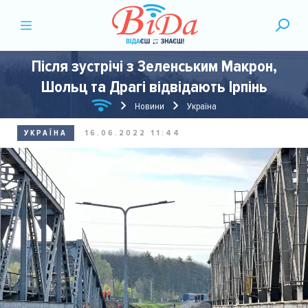
Після зустрічі з Зеленським Макрон,
Шольц та Драгі відвідають Ірпінь
Новини
Україна
УКРАЇНА
16.06.2022 11:44