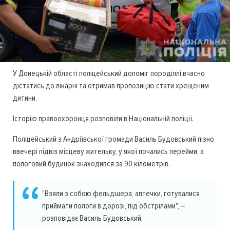
У Донецькій області поліцейський допоміг породіллі вчасно
дістaтись до лікарні та отримав пропозицію стати хрещеним
дитини.
Історію правоохоронця розповіли в Національній поліції.
Поліцейський з Андріївської громади Василь Будовський пізно
ввечері підвіз місцеву жительку, у якої почались перейми, а
пологовий будинок знаходився за 90 кілометрів.
"Взяли з собою фельдшера, аптечки, готувалися
приймати пологи в дорозі, під обстрілами", –
розповідає Василь Будовський.