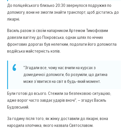
До поліцейського близько 20:30 звернулося подружжя по
допомогу, вони не змогли знайти транспорт, щоб дістатись до
лікарні.
Василь разом зі своїм напарником Артемом Тимофєєвим
довезли вагітну до Покровська, однак шлях по нічних
фронтових дорогах був нелегким, подолати його допомогла
водійська майстерність копів.
"Згадали все, чому нас вчили на курсах з
домедичної допомоги, бо розуміли, що дитина
може з’явитися на світ в будь-який момент.
Були готові до всього. Стежили за безпековою ситуацією,
адже ворог часто завдає ударів вночі", – згадує Василь
Будовський.
За годину після того, як жінку доставили до лікарні, вона
народила хлопчика, якого назвала Святославом.