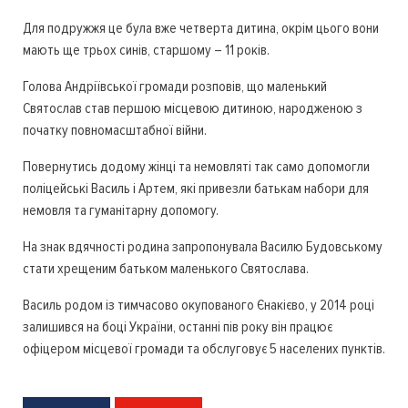
Для подружжя це була вже четверта дитина, окрім цього вони
мають ще трьох синів, старшому – 11 років.
Голова Андріївської громади розповів, що маленький
Святослав став першою місцевою дитиною, народженою з
початку повномасштабної війни.
Повернутись додому жінці та немовляті так само допомогли
поліцейські Василь і Артем, які привезли батькам набори для
немовля та гуманітарну допомогу.
На знак вдячності родина запропонувала Василю Будовському
стати хрещеним батьком маленького Святослава.
Василь родом із тимчасово окупованого Єнакієво, у 2014 році
залишився на боці України, останні пів року він працює
офіцером місцевої громади та обслуговує 5 населених пунктів.