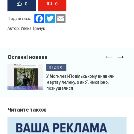
0
0
Facebook
Twitter
Email
Поділитись:
Автор:
Уляна Трачук
Останні новини
ВІДЕО
У Могилеві-Подільському виявили
мертву лелеку, з якої, ймовірно,
познущалися
Читайте також