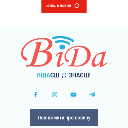
Більше новин
Розбивка
на
сторінки
Повідомити про новину