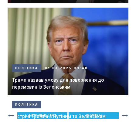
ПОЛІТИКА
01.03.2025 09:48
Трамп назвав умову для повернення до
перемовин із Зеленським
ПОЛІТИКА
25.02.2025 10:31
Зустрічі Трампа з Путіним та Зеленським
АКТУАЛЬНЕ ЗАРАЗ
ПОЛІТИКА
"відбудуться дуже скоро