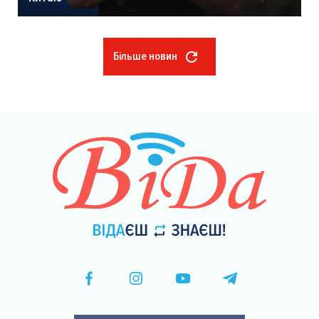
Більше новин
Розбивка
на
сторінки