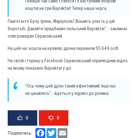
Пізніше так само сталося і з наступним збором
коштів на три Bayraktar! Тепер наша черга.
Пам'ятаєте Бучу, Ірпінь, Маріуполь? Візьміть участь у цій
боротьбі. Давайте придбаємо польський Bayraktar", - закликає
співгромадян Сераковський.
На цей час кошти на купівлю дрона перевели 55 649 осіб.
На своїй сторінці у Facebook Сераковський оприлюднив відео,
на якому показано Bayraktar у дії.
"Ось чому цей дрон такий ефективний. Інші нас
не цікавлять", - йдеться у підписі до ролика.
0
0
Facebook
Twitter
Email
Поділитись: