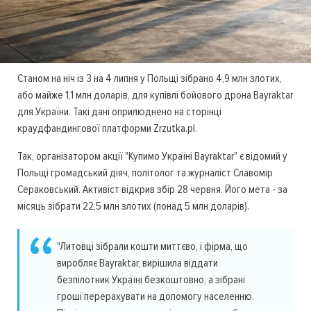
Станом на ніч із 3 на 4 липня у Польщі зібрано 4,9 млн злотих,
або майже 1,1 млн доларів, для купівлі бойового дрона Bayraktar
для України. Такі дані оприлюднено на сторінці
краудфандингової платформи Zrzutka.pl.
Так, організатором акції "Купимо Україні Bayraktar" є відомий у
Польщі громадський діяч, політолог та журналіст Славомір
Сераковський. Активіст відкрив збір 28 червня. Його мета - за
місяць зібрати 22,5 млн злотих (понад 5 млн доларів).
"Литовці зібрали кошти миттєво, і фірма, що
виробляє Bayraktar, вирішила віддати
безпілотник Україні безкоштовно, а зібрані
гроші перерахувати на допомогу населенню.